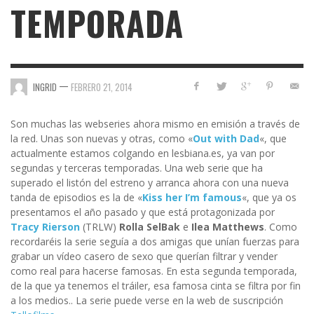
TEMPORADA
—
INGRID
FEBRERO 21, 2014
Son muchas las webseries ahora mismo en emisión a través de
la red. Unas son nuevas y otras, como «
Out with Dad
«, que
actualmente estamos colgando en lesbiana.es, ya van por
segundas y terceras temporadas. Una web serie que ha
superado el listón del estreno y arranca ahora con una nueva
tanda de episodios es la de «
Kiss her I’m famous
«, que ya os
presentamos el año pasado y que está protagonizada por
Tracy Rierson
(TRLW)
Rolla SelBak
e
Ilea Matthews
. Como
recordaréis la serie seguía a dos amigas que unían fuerzas para
grabar un vídeo casero de sexo que querían filtrar y vender
como real para hacerse famosas. En esta segunda temporada,
de la que ya tenemos el tráiler, esa famosa cinta se filtra por fin
a los medios.. La serie puede verse en la web de suscripción