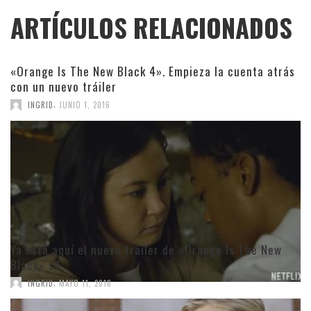
ARTÍCULOS RELACIONADOS
«Orange Is The New Black 4». Empieza la cuenta atrás
con un nuevo tráiler
,
INGRID
JUNIO 1, 2016
Ya está aquí el nuevo tráiler de «Orange Is The New
Black» s4
,
INGRID
MAYO 11, 2016