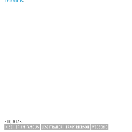
Tellofilms
.
ETIQUETAS:
KISS HER I'M FAMOUS
LESBITRÁILER
TRACY RIERSON
WEBSERIE