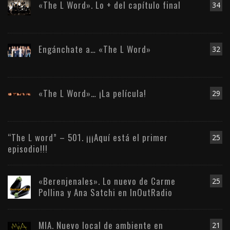
«The L Word». Lo + del capítulo final
34
Engánchate a… «The L Word»
32
«The L Word»… ¡La película!
29
“The L word” – 501. ¡¡¡Aquí está el primer
25
episodio!!!
«Berenjenales». Lo nuevo de Carme
25
Pollina y Ana Satchi en InOutRadio
MIA. Nuevo local de ambiente en
21