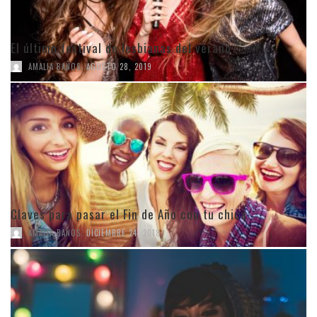
El último festival de lesbianas del verano
,
AMALIA BAÑOS
AGOSTO 28, 2019
Claves para pasar el Fin de Año con tu chica
,
AMALIA BAÑOS
DICIEMBRE 24, 2018