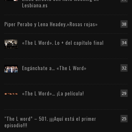
Lesbiana.es
Piper Perabo y Lena Headey.»Rosas rojas»
38
«The L Word». Lo + del capítulo final
34
Engánchate a… «The L Word»
32
«The L Word»… ¡La película!
29
“The L word” – 501. ¡¡¡Aquí está el primer
25
episodio!!!