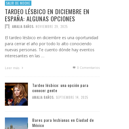
SALIR DE NOCHE
TARDEO LÉSBICO EN DICIEMBRE EN
ESPAÑA: ALGUNAS OPCIONES
,
AMALIA BAÑOS
NOVIEMBRE 29, 2025
El tardeo lésbico en diciembre es una oportunidad
para cerrar el año por todo lo alto conociendo
nuevas personas. Te cuento dónde hay eventos
interesantes en las …
0 Comentarios
Leer más
Tardeo lésbico: una opción para
conocer gente
,
AMALIA BAÑOS
SEPTIEMBRE 14, 2025
Bares para lesbianas en Ciudad de
México