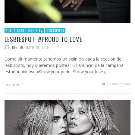
ACTUALIDAD
CINE Y TV
LESBISPOTS
LESBIESPOT: #PROUD TO LOVE
,
INGRID
MAYO 19, 2015
Como últimamente tenemos un pelín olvidada la sección de
lesbispots, hoy queremos postear un anuncio de la campaña
estadounidense «Show your pride, Show your love«, …
0 Comentarios
Leer más