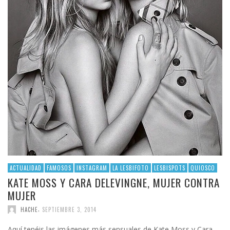
ACTUALIDAD
FAMOSOS
INSTAGRAM
LA LESBIFOTO
LESBISPOTS
QUIOSCO
KATE MOSS Y CARA DELEVINGNE, MUJER CONTRA
MUJER
,
HACHE
SEPTIEMBRE 3, 2014
Aquí tenéis las imágenes más sensuales de Kate Moss y Cara