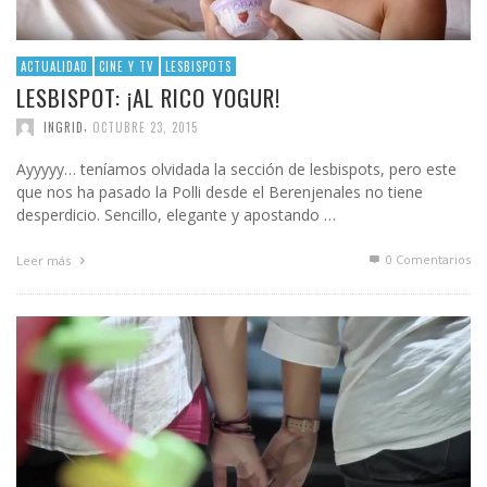
ACTUALIDAD
CINE Y TV
LESBISPOTS
LESBISPOT: ¡AL RICO YOGUR!
,
INGRID
OCTUBRE 23, 2015
Ayyyyy… teníamos olvidada la sección de lesbispots, pero este
que nos ha pasado la Polli desde el Berenjenales no tiene
desperdicio. Sencillo, elegante y apostando …
0 Comentarios
Leer más