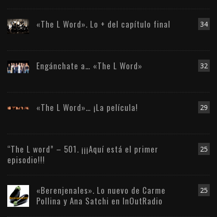
«The L Word». Lo + del capítulo final
34
Engánchate a… «The L Word»
32
«The L Word»… ¡La película!
29
“The L word” – 501. ¡¡¡Aquí está el primer
25
episodio!!!
«Berenjenales». Lo nuevo de Carme
25
Pollina y Ana Satchi en InOutRadio