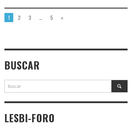
1
2
3
…
5
»
BUSCAR
LESBI-FORO