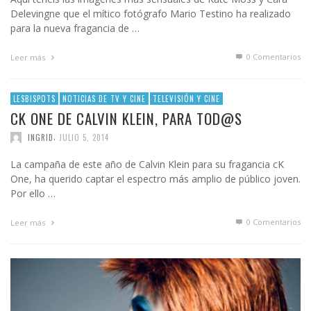
Delevingne que el mítico fotógrafo Mario Testino ha realizado
para la nueva fragancia de …
0 Comentarios
Leer más
LESBISPOTS
NOTICIAS DE TV Y CINE
TELEVISIÓN Y CINE
CK ONE DE CALVIN KLEIN, PARA TOD@S
,
INGRID
JULIO 5, 2014
La campaña de este año de Calvin Klein para su fragancia cK
One, ha querido captar el espectro más amplio de público joven.
Por ello …
0 Comentarios
Leer más