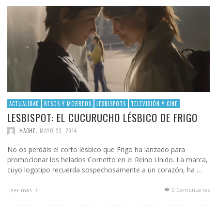
ACTUALIDAD
BESOS Y MORREOS
LESBISPOTS
TELEVISIÓN Y CINE
LESBISPOT: EL CUCURUCHO LÉSBICO DE FRIGO
,
HACHE
MAYO 23, 2014
No os perdáis el corto lésbico que Frigo ha lanzado para
promocionar los helados Cornetto en el Reino Unido. La marca,
cuyo logotipo recuerda sospechosamente a un corazón, ha …
0 Comentarios
Leer más