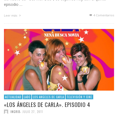
episodio …
4
Comentarios
Leer más
ACTUALIDAD
LADC
LOS ANGELES DE CARLA
TELEVISIÓN Y CINE
«LOS ÁNGELES DE CARLA». EPISODIO 4
,
INGRID
JULIO 27, 2011