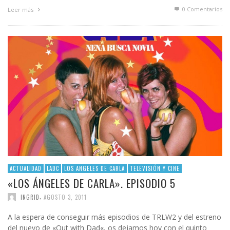
0 Comentarios
Leer más
ACTUALIDAD
LADC
LOS ANGELES DE CARLA
TELEVISIÓN Y CINE
«LOS ÁNGELES DE CARLA». EPISODIO 5
,
INGRID
AGOSTO 3, 2011
A la espera de conseguir más episodios de TRLW2 y del estreno
del nuevo de «Out with Dad«, os dejamos hoy con el quinto