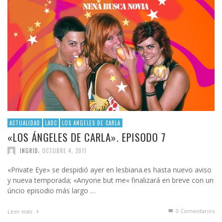
ACTUALIDAD
LADC
LOS ANGELES DE CARLA
«LOS ÁNGELES DE CARLA». EPISODO 7
,
INGRID
OCTUBRE 4, 2011
«Private Eye» se despidió ayer en lesbiana.es hasta nuevo aviso
y nueva temporada; «Anyone but me« finalizará en breve con un
úncio episodio más largo …
0 Comentarios
Leer más