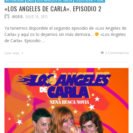
ACTUALIDAD
LADC
LOS ANGELES DE CARLA
TELEVISIÓN Y CINE
«LOS ANGELES DE CARLA». EPISODIO 2
,
INGRID
JULIO 15, 2011
Ya tenemos disponible el segundo episodio de «Los Angeles de
Carla» y aquí os lo dejamos sin más demora…
«Los Ángeles
de Carla». Episodio …
2
Comentarios
Leer más