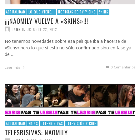
ACTUALIDAD
LO QUE VIENE...
NOTICIAS DE TV Y CINE
SKINS
¡¡¡NAOMILY VUELVE A «SKINS»!!!
,
INGRID
OCTUBRE 22, 2012
No tenemos novedades sobre esa peli que iba a hacerse de
«Skins» pero lo que sí está no sólo confirmado sino en fase ya
de …
0 Comentarios
Leer más
ACTUALIDAD
SKINS
TELESBISIVAS
TELEVISIÓN Y CINE
TELESBISIVAS: NAOMILY