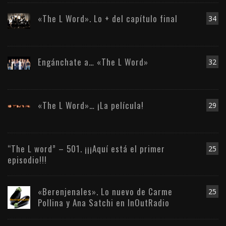
«The L Word». Lo + del capítulo final
34
Engánchate a… «The L Word»
32
«The L Word»… ¡La película!
29
“The L word” – 501. ¡¡¡Aquí está el primer
25
episodio!!!
«Berenjenales». Lo nuevo de Carme
25
Pollina y Ana Satchi en InOutRadio