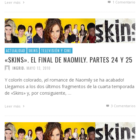
1
Comentario
Leer más
ACTUALIDAD
SKINS
TELEVISIÓN Y CINE
«SKINS». EL FINAL DE NAOMILY. PARTES 24 Y 25
,
INGRID
MAYO 13, 2010
Y colorín colorado, ¡el romance de Naomily se ha acabado!
Llegamos a los dos últimos fragmentos de la cuarta temporada
de «Skins» y, por consiguiente, …
3
Comentarios
Leer más