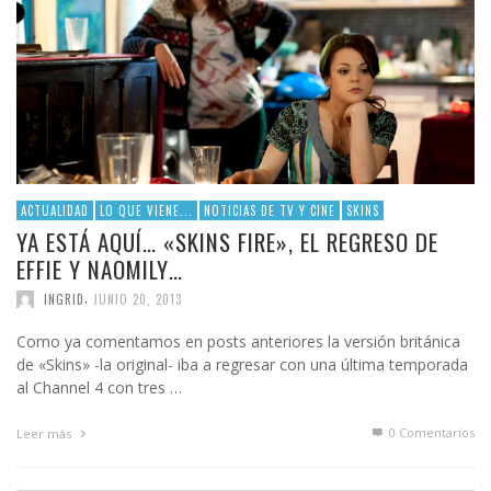
ACTUALIDAD
LO QUE VIENE...
NOTICIAS DE TV Y CINE
SKINS
YA ESTÁ AQUÍ… «SKINS FIRE», EL REGRESO DE
EFFIE Y NAOMILY…
,
INGRID
JUNIO 20, 2013
Como ya comentamos en posts anteriores la versión británica
de «Skins» -la original- iba a regresar con una última temporada
al Channel 4 con tres …
0 Comentarios
Leer más