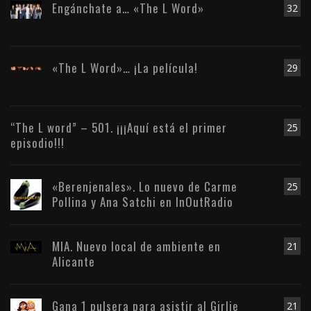
Engánchate a… «The L Word»
32
«The L Word»… ¡La película!
29
“The L word” – 501. ¡¡¡Aquí está el primer
25
episodio!!!
«Berenjenales». Lo nuevo de Carme
25
Pollina y Ana Satchi en InOutRadio
MIA. Nuevo local de ambiente en
21
Alicante
Gana 1 pulsera para asistir al Girlie
21