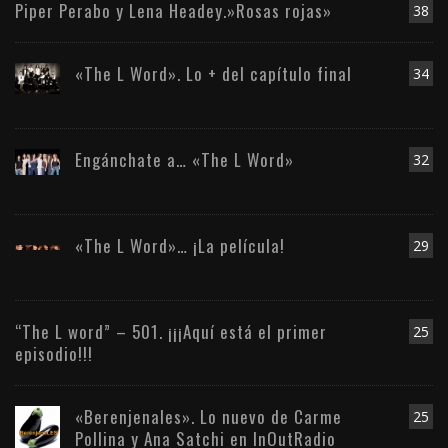
Piper Perabo y Lena Headey.»Rosas rojas»
38
«The L Word». Lo + del capítulo final
34
Engánchate a… «The L Word»
32
«The L Word»… ¡La película!
29
“The L word” – 501. ¡¡¡Aquí está el primer
25
episodio!!!
«Berenjenales». Lo nuevo de Carme
25
Pollina y Ana Satchi en InOutRadio