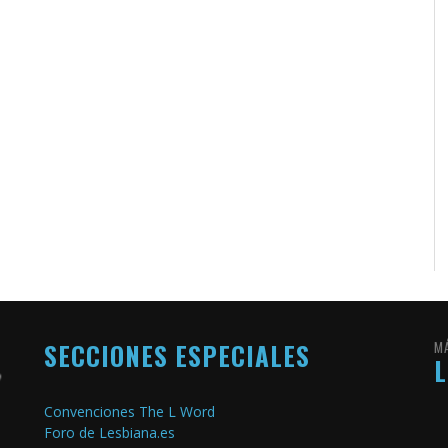
SECCIONES ESPECIALES
M
Convenciones The L Word
Foro de Lesbiana.es