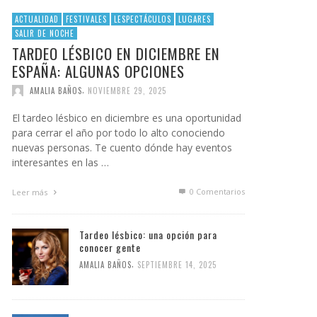
ACTUALIDAD
FESTIVALES
LESPECTÁCULOS
LUGARES
SALIR DE NOCHE
TARDEO LÉSBICO EN DICIEMBRE EN
ESPAÑA: ALGUNAS OPCIONES
,
AMALIA BAÑOS
NOVIEMBRE 29, 2025
El tardeo lésbico en diciembre es una oportunidad
para cerrar el año por todo lo alto conociendo
nuevas personas. Te cuento dónde hay eventos
interesantes en las …
0 Comentarios
Leer más
Tardeo lésbico: una opción para
conocer gente
,
AMALIA BAÑOS
SEPTIEMBRE 14, 2025