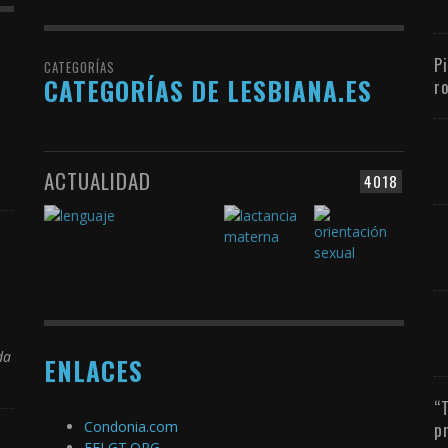
P
CATEGORÍAS
CATEGORÍAS DE LESBIANA.ES
r
ACTUALIDAD
4018
da
ENLACES
“
Condonia.com
p
FELGT.ORG