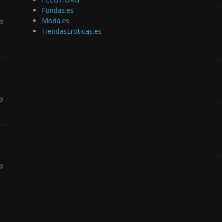
Fundas.es
Moda.es
a
TiendasEroticas.es
a
a