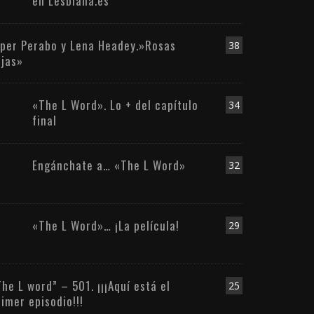
en Lesbiana.es
iper Perabo y Lena Headey.»Rosas
38
ojas»
«The L Word». Lo + del capítulo
34
final
Engánchate a… «The L Word»
32
«The L Word»… ¡La película!
29
The L word” – 501. ¡¡¡Aquí está el
25
rimer episodio!!!