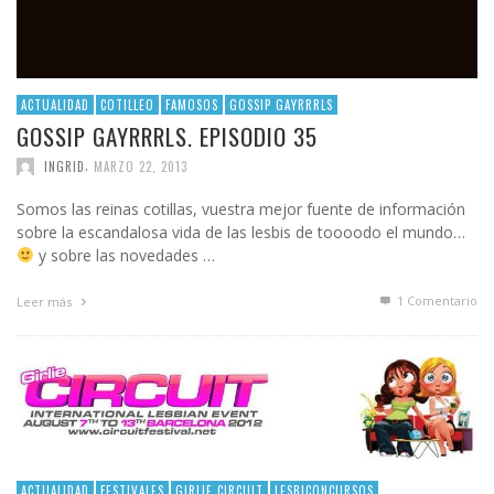
ACTUALIDAD
COTILLEO
FAMOSOS
GOSSIP GAYRRRLS
GOSSIP GAYRRRLS. EPISODIO 35
,
INGRID
MARZO 22, 2013
Somos las reinas cotillas, vuestra mejor fuente de información
sobre la escandalosa vida de las lesbis de toooodo el mundo…
y sobre las novedades …
1
Comentario
Leer más
ACTUALIDAD
FESTIVALES
GIRLIE CIRCUIT
LESBICONCURSOS