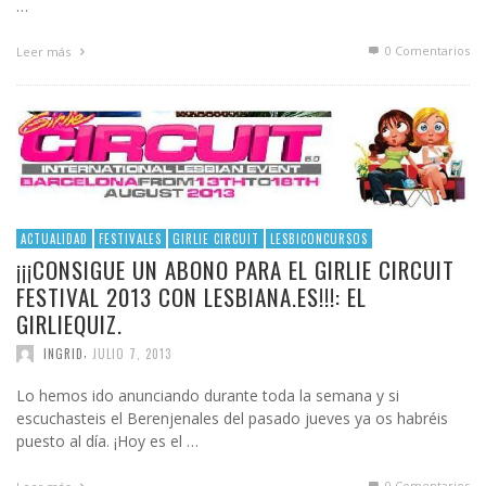
…
0 Comentarios
Leer más
ACTUALIDAD
FESTIVALES
GIRLIE CIRCUIT
LESBICONCURSOS
¡¡¡CONSIGUE UN ABONO PARA EL GIRLIE CIRCUIT
FESTIVAL 2013 CON LESBIANA.ES!!!: EL
GIRLIEQUIZ.
,
INGRID
JULIO 7, 2013
Lo hemos ido anunciando durante toda la semana y si
escuchasteis el Berenjenales del pasado jueves ya os habréis
puesto al día. ¡Hoy es el …
0 Comentarios