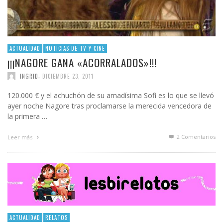
ACTUALIDAD
NOTICIAS DE TV Y CINE
¡¡¡NAGORE GANA «ACORRALADOS»!!!
,
INGRID
DICIEMBRE 23, 2011
120.000 € y el achuchón de su amadísima Sofi es lo que se llevó
ayer noche Nagore tras proclamarse la merecida vencedora de
la primera …
2
Comentarios
Leer más
ACTUALIDAD
RELATOS