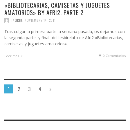
«BIBLIOTECARIAS, CAMISETAS Y JUGUETES
AMATORIOS» BY AFRI2. PARTE 2
,
INGRID
NOVIEMBRE 14, 2011
Tras colgar la primera parte la semana pasada, os dejamos con
la segunda parte -y final- del lesbirelato de Afri2 «Bibliotecarias,
camisetas y juguetes amatorios», …
0 Comentarios
Leer más
1
2
3
4
»