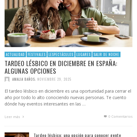
ACTUALIDAD
FESTIVALES
LESPECTÁCULOS
LUGARES
SALIR DE NOCHE
TARDEO LÉSBICO EN DICIEMBRE EN ESPAÑA:
ALGUNAS OPCIONES
,
AMALIA BAÑOS
NOVIEMBRE 29, 2025
El tardeo lésbico en diciembre es una oportunidad para cerrar el
año por todo lo alto conociendo nuevas personas. Te cuento
dónde hay eventos interesantes en las …
0 Comentarios
Leer más
Tardeo lésbico: una opción para conocer gente