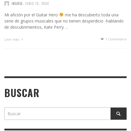
,
INGRID
JUNIO 18, 2008
Mi afición por el Guitar Hero
me ha descubierto toda una
serie de grupos musicales que no tienen desperdicio -hablando
de descubrimientos, Kate Perry …
1
Comentario
Leer más
BUSCAR