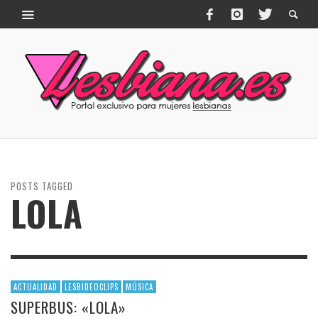
POSTS TAGGED
LOLA
ACTUALIDAD
LESBIDEOCLIPS
MÚSICA
SUPERBUS: «LOLA»