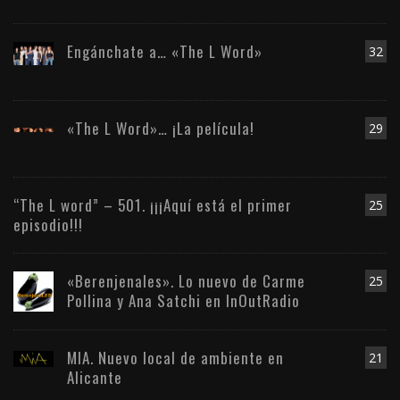
Engánchate a… «The L Word»
32
«The L Word»… ¡La película!
29
“The L word” – 501. ¡¡¡Aquí está el primer
25
episodio!!!
«Berenjenales». Lo nuevo de Carme
25
Pollina y Ana Satchi en InOutRadio
MIA. Nuevo local de ambiente en
21
Alicante