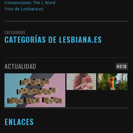
Convenciones The L Word
Foro de Lesbiana.es
CATEGORÍAS
CATEGORÍAS DE LESBIANA.ES
ACTUALIDAD
4018
ENLACES