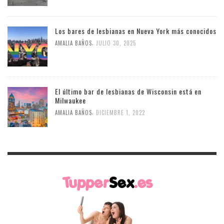
Los bares de lesbianas en Nueva York más conocidos
,
AMALIA BAÑOS
JULIO 30, 2025
El último bar de lesbianas de Wisconsin está en
Milwaukee
,
AMALIA BAÑOS
DICIEMBRE 1, 2022