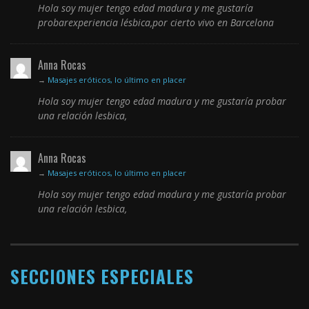
Hola soy mujer tengo edad madura y me gustaría
probarexperiencia lésbica,por cierto vivo en Barcelona
Anna Rocas
→
Masajes eróticos, lo último en placer
Hola soy mujer tengo edad madura y me gustaría probar
una relación lesbica,
Anna Rocas
→
Masajes eróticos, lo último en placer
Hola soy mujer tengo edad madura y me gustaría probar
una relación lesbica,
SECCIONES ESPECIALES