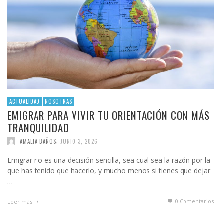
ACTUALIDAD
NOSOTRAS
EMIGRAR PARA VIVIR TU ORIENTACIÓN CON MÁS
TRANQUILIDAD
,
AMALIA BAÑOS
JUNIO 3, 2026
Emigrar no es una decisión sencilla, sea cual sea la razón por la
que has tenido que hacerlo, y mucho menos si tienes que dejar
…
0 Comentarios
Leer más