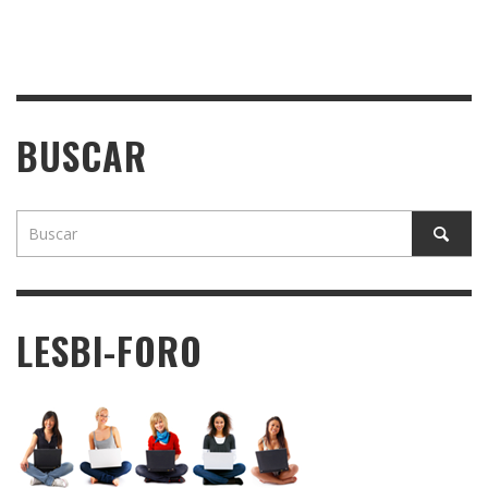
BUSCAR
LESBI-FORO