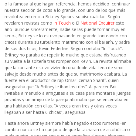
o la famosa al que hagan referencia, hemos decidido continuar
nuestra sección de cotis a lo grande, con uno de los que más
revolotea entorno a Britney Spears: su bisexualidad. Según
revelaron revistas como
In Touch
o El
National Enquirer
este
año -aunque sinceramente, nadie se las puede tomar muy en
serio-, Britney se lo estuvo pasando en grande tonteando con
chicas durante su turbulento matrimonio con el bailarín, y padre
de sus dos hijos, Kevin Federline. Según contaba “In Touch”,
Britney no paraba de repetir lo mucho que estaba disfrutando
su vuelta a la soltería tras romper con Kevin. La revista afirmaba
que la cantante estuvo viviendo una doble vida llena de sexo
salvaje desde mucho antes de que su matrimonio acabara. La
fuente era el productor de rap Omar Iceman Shariff, quien
aseguraba que “A Britney le iban los tríos”. Al parecer Brit
invitaba a menudo a amiguitas a su casa para montarse juergas
privadas y un amigo de la pareja afirmaba que se encerraba en
una habitación con ellas. “A veces eran tres y otras veces
llegaban a ser hasta 6 chicas”, aseguraba.
Hasta ahora Britney siempre había negado estos rumores -en
cambio nunca se ha quejado de que la tacharan de alcohólica o
mala madre- y por mucho que se empeñen algunos bloggers