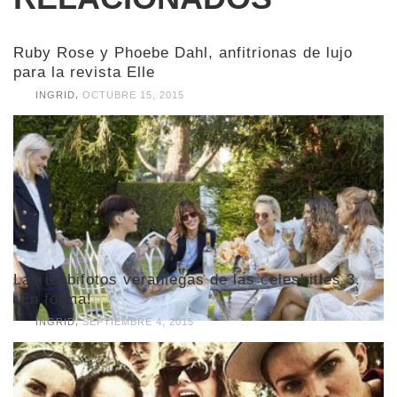
Ruby Rose y Phoebe Dahl, anfitrionas de lujo
para la revista Elle
,
INGRID
OCTUBRE 15, 2015
Las lesbifotos veraniegas de las celesbities 3.
¡En forma!
,
INGRID
SEPTIEMBRE 4, 2015