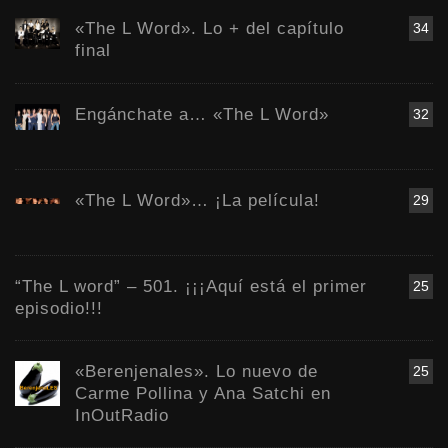
«The L Word». Lo + del capítulo
34
final
Engánchate a… «The L Word»
32
«The L Word»… ¡La película!
29
“The L word” – 501. ¡¡¡Aquí está el primer
25
episodio!!!
«Berenjenales». Lo nuevo de
25
Carme Pollina y Ana Satchi en
InOutRadio