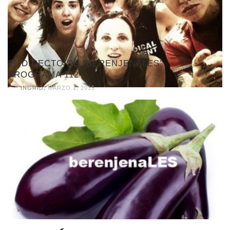
EL DIRECTO DE “BERENJENALES”.
PROGRAMA 112
,
INGRID
MARZO 1, 2015