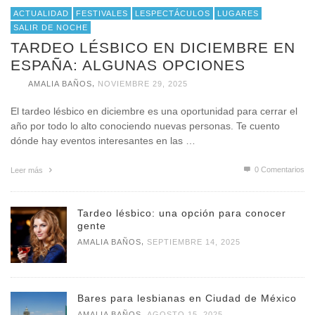
ACTUALIDAD
FESTIVALES
LESPECTÁCULOS
LUGARES
SALIR DE NOCHE
TARDEO LÉSBICO EN DICIEMBRE EN
ESPAÑA: ALGUNAS OPCIONES
,
AMALIA BAÑOS
NOVIEMBRE 29, 2025
El tardeo lésbico en diciembre es una oportunidad para cerrar el
año por todo lo alto conociendo nuevas personas. Te cuento
dónde hay eventos interesantes en las …
0 Comentarios
Leer más
Tardeo lésbico: una opción para conocer
gente
,
AMALIA BAÑOS
SEPTIEMBRE 14, 2025
Bares para lesbianas en Ciudad de México
,
AMALIA BAÑOS
AGOSTO 15, 2025