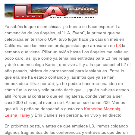
Ya sabéis lo que dicen chicas: ¡lo bueno se hace esperar! La
convención de los Angeles, el “L.A. Event”, la primera que se
celebraba en territorio USA, tuvo lugar hace ya casi un mes en
California con las mismas protagonistas que arrasarán en
L3
la
semana que viene. Pillar un avión hasta Los Angeles me salía un
poco caro, así que como ya tenía mis entradas para L3 me relajé
y dejé que mi colega Karen, que vive allí y a la que conocí el L2 el
año pasado, hiciera de corresponsal para lesbiana.es. Entre lo
que ella me ha estado contando y las infos que ya se han
empezado a filtrar por ahí, ya he podido hacerme una idea de
cómo fue la cosa y sólo puedo decir que… ¡quién hubiera estado
allí! Porque al contrario que en Inglaterra, donde vamos a ser
casi 2000 chicas, al evento de LA fueron sólo unas 200. Vamos
que allí la peña se despachó a gusto con
Katherine Moennig
,
Leisha Hailey
y Erin Daniels ¡en persona, en vivo y en directo!
En próximos posts, y antes de que empiece L3, iremos colgando
algunos fragmentos de las conferencias y entrevistas que dieron