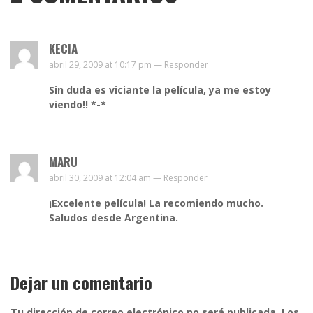
KECIA
abril 29, 2009 at 10:17 pm —
Responder
Sin duda es viciante la película, ya me estoy
viendo!! *-*
MARU
abril 30, 2009 at 12:04 am —
Responder
¡Excelente película! La recomiendo mucho.
Saludos desde Argentina.
Dejar un comentario
Tu dirección de correo electrónico no será publicada.
Los