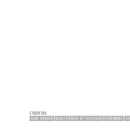
ETIQUETAS:
ILENE CHAIKEN
REALITY
SERIE DE TELEVISIÓN
STREAMING
TH