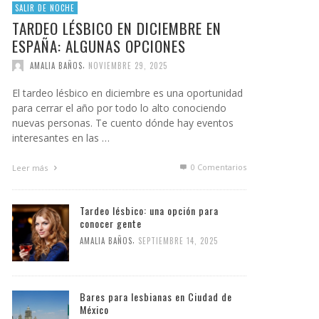
SALIR DE NOCHE
TARDEO LÉSBICO EN DICIEMBRE EN
ESPAÑA: ALGUNAS OPCIONES
,
AMALIA BAÑOS
NOVIEMBRE 29, 2025
El tardeo lésbico en diciembre es una oportunidad
para cerrar el año por todo lo alto conociendo
nuevas personas. Te cuento dónde hay eventos
interesantes en las …
0 Comentarios
Leer más
Tardeo lésbico: una opción para
conocer gente
,
AMALIA BAÑOS
SEPTIEMBRE 14, 2025
Bares para lesbianas en Ciudad de
México