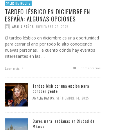
SALIR DE NOCHE
TARDEO LÉSBICO EN DICIEMBRE EN
ESPAÑA: ALGUNAS OPCIONES
,
AMALIA BAÑOS
NOVIEMBRE 29, 2025
El tardeo lésbico en diciembre es una oportunidad
para cerrar el año por todo lo alto conociendo
nuevas personas. Te cuento dónde hay eventos
interesantes en las …
0 Comentarios
Leer más
Tardeo lésbico: una opción para
conocer gente
,
AMALIA BAÑOS
SEPTIEMBRE 14, 2025
Bares para lesbianas en Ciudad de
México