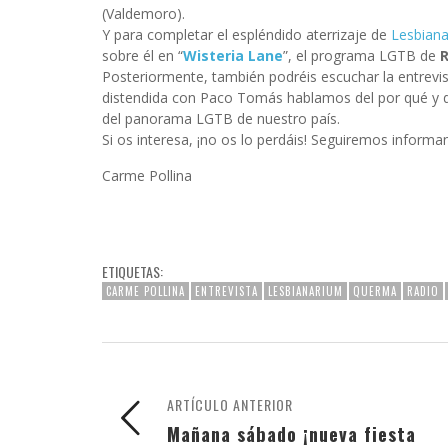
(Valdemoro).
Y para completar el espléndido aterrizaje de
Lesbian
sobre él en “
Wisteria Lane
”, el programa LGTB de
R
Posteriormente, también podréis escuchar la entrevist
distendida con Paco Tomás hablamos del por qué y
del panorama LGTB de nuestro país.
Si os interesa, ¡no os lo perdáis! Seguiremos inform
Carme Pollina
ETIQUETAS:
CARME POLLINA
ENTREVISTA
LESBIANARIUM
QUERMA
RADIO
ARTÍCULO ANTERIOR
Mañana sábado ¡nueva fiesta