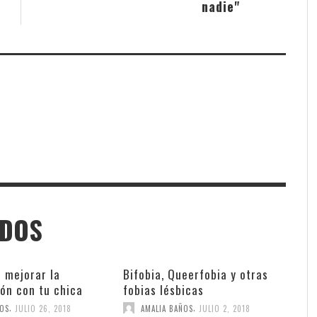
nadie"
ADOS
 mejorar la
Bifobia, Queerfobia y otras
ón con tu chica
fobias lésbicas
,
,
ÑOS
JULIO 26, 2018
AMALIA BAÑOS
JULIO 2, 2018