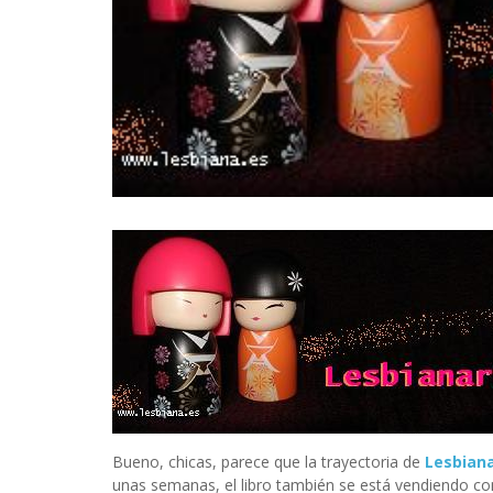
INFIDELS
INFIELES
Bueno, chicas, parece que la trayectoria de
Lesbian
unas semanas, el libro también se está vendiendo co