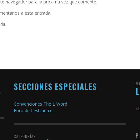
ste navegador para la próxima vez que comente.
omentarios a esta entrada.
ada.
SECCIONES ESPECIALES
M
Convenciones The L Word
Foro de Lesbiana.es
P
CATEGORÍAS