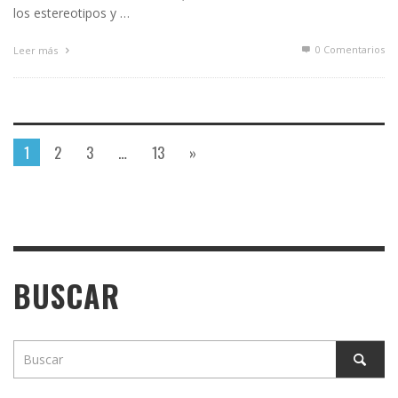
los estereotipos y …
0 Comentarios
Leer más
1
2
3
…
13
»
BUSCAR