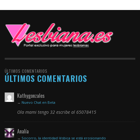
ÚLTIMOS COMENTARIOS
ÚLTIMOS COMENTARIOS
Kathygonzales
→
Nuevo Chat en Beta
Ola mami tengo 32 escribe al 65078415
Analía
→
Socorro, la identidad lésbica se está erosionando