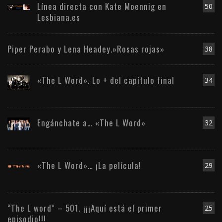
Línea directa con Kate Moennig en
50
Lesbiana.es
Piper Perabo y Lena Headey.»Rosas rojas»
38
«The L Word». Lo + del capítulo final
34
Engánchate a… «The L Word»
32
«The L Word»… ¡La película!
29
“The L word” – 501. ¡¡¡Aquí está el primer
25
episodio!!!