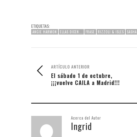
ETIQUETAS:
ANGIE HARMON
ELLAS DICEN...
FRASE
RIZZOLI & ISLES
SASHA
ARTÍCULO ANTERIOR
El sábado 1 de octubre,
¡¡¡vuelve CAILA a Madrid!!!
Acerca del Autor
Ingrid