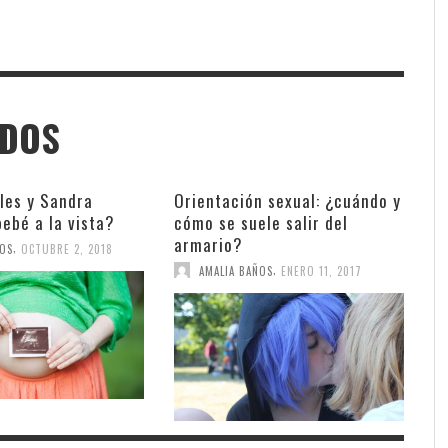
ADOS
les y Sandra
Orientación sexual: ¿cuándo y
ebé a la vista?
cómo se suele salir del
armario?
,
ÑOS
OCTUBRE 2, 2018
,
AMALIA BAÑOS
ENERO 11, 2017