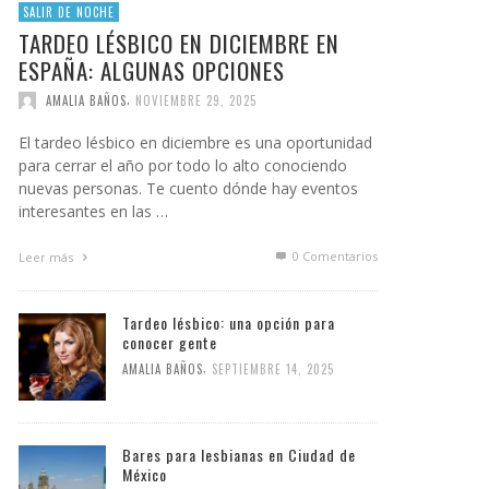
SALIR DE NOCHE
TARDEO LÉSBICO EN DICIEMBRE EN
ESPAÑA: ALGUNAS OPCIONES
,
AMALIA BAÑOS
NOVIEMBRE 29, 2025
El tardeo lésbico en diciembre es una oportunidad
para cerrar el año por todo lo alto conociendo
nuevas personas. Te cuento dónde hay eventos
interesantes en las …
0 Comentarios
Leer más
Tardeo lésbico: una opción para
conocer gente
,
AMALIA BAÑOS
SEPTIEMBRE 14, 2025
Bares para lesbianas en Ciudad de
México