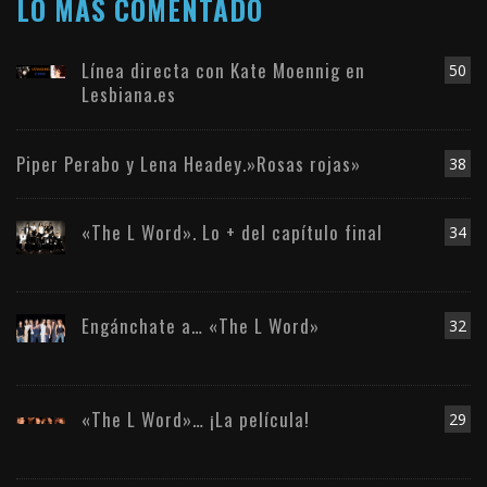
LO MÁS COMENTADO
Línea directa con Kate Moennig en
50
Lesbiana.es
Piper Perabo y Lena Headey.»Rosas rojas»
38
«The L Word». Lo + del capítulo final
34
Engánchate a… «The L Word»
32
«The L Word»… ¡La película!
29