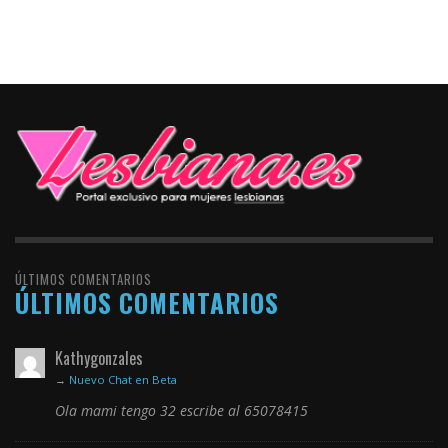
ÚLTIMOS COMENTARIOS
ÚLTIMOS COMENTARIOS
Kathygonzales
→
Nuevo Chat en Beta
Ola mami tengo 32 escribe al 65078415