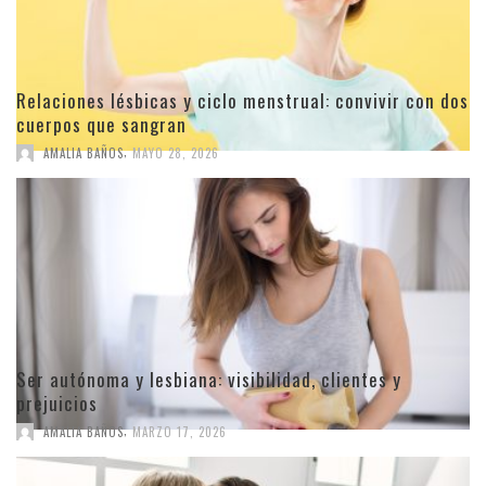
Relaciones lésbicas y ciclo menstrual: convivir con dos
cuerpos que sangran
,
AMALIA BAÑOS
MAYO 28, 2026
Ser autónoma y lesbiana: visibilidad, clientes y
prejuicios
,
AMALIA BAÑOS
MARZO 17, 2026