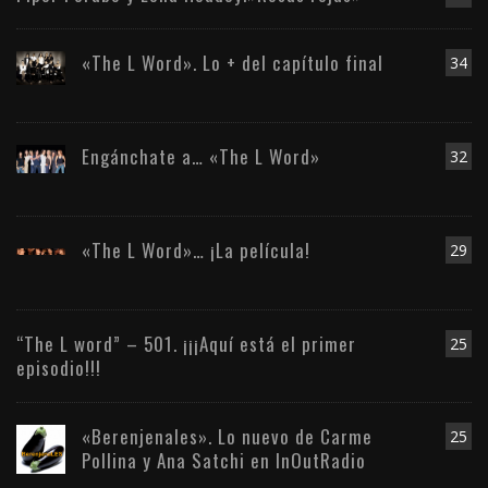
«The L Word». Lo + del capítulo final
34
Engánchate a… «The L Word»
32
«The L Word»… ¡La película!
29
“The L word” – 501. ¡¡¡Aquí está el primer
25
episodio!!!
«Berenjenales». Lo nuevo de Carme
25
Pollina y Ana Satchi en InOutRadio