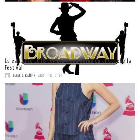
La cantante LGTB Javiera Mena actúa en el Coachella
Festival
,
AMALIA BAÑOS
ABRIL 16, 2019