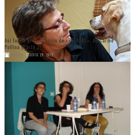
Así fue la presentación de «RELATAS», de Carme
Pollina (Parte 2)
,
INGRID
AGOSTO 29, 2012