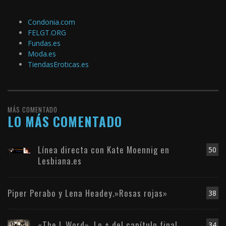
Condonia.com
FELGT.ORG
Fundas.es
Moda.es
TiendasEroticas.es
MÁS COMENTADO
LO MÁS COMENTADO
Línea directa con Kate Moennig en
50
Lesbiana.es
Piper Perabo y Lena Headey.»Rosas rojas»
38
«The L Word». Lo + del capítulo final
34