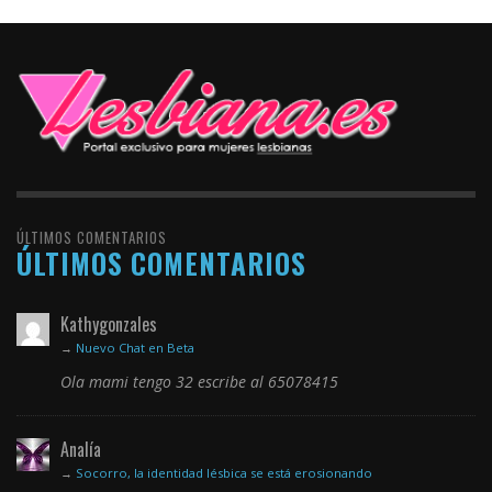
ÚLTIMOS COMENTARIOS
ÚLTIMOS COMENTARIOS
Kathygonzales
→
Nuevo Chat en Beta
Ola mami tengo 32 escribe al 65078415
Analía
→
Socorro, la identidad lésbica se está erosionando