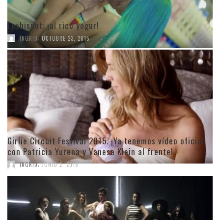
Lesbispot: ¡al rico yogur!
,
INGRID
OCTUBRE 23, 2015
Girlie Circuit Festival 2015. ¡Ya tenemos vídeo oficial
con Patricia Yurena y Vanesa Klein al frente!
,
INGRID
JUNIO 2, 2015