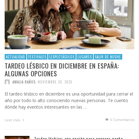
ACTUALIDAD
FESTIVALES
LESPECTÁCULOS
LUGARES
SALIR DE NOCHE
TARDEO LÉSBICO EN DICIEMBRE EN ESPAÑA:
ALGUNAS OPCIONES
,
AMALIA BAÑOS
NOVIEMBRE 29, 2025
El tardeo lésbico en diciembre es una oportunidad para cerrar el
año por todo lo alto conociendo nuevas personas. Te cuento
dónde hay eventos interesantes en las …
0 Comentarios
Leer más
Tardeo lésbico: una opción para conocer gente