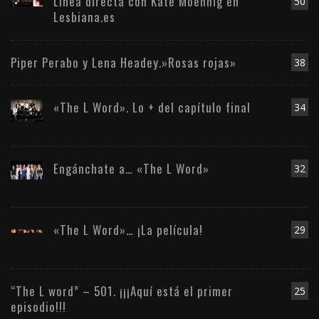
Línea directa con Kate Moennig en
50
Lesbiana.es
Piper Perabo y Lena Headey.»Rosas rojas»
38
«The L Word». Lo + del capítulo final
34
Engánchate a… «The L Word»
32
«The L Word»… ¡La película!
29
“The L word” – 501. ¡¡¡Aquí está el primer
25
episodio!!!