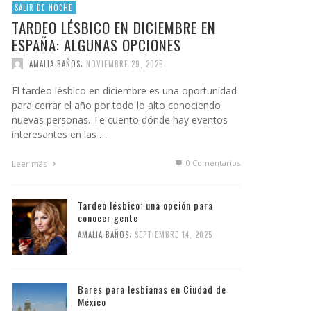
SALIR DE NOCHE
TARDEO LÉSBICO EN DICIEMBRE EN
ESPAÑA: ALGUNAS OPCIONES
,
AMALIA BAÑOS
NOVIEMBRE 29, 2025
El tardeo lésbico en diciembre es una oportunidad
para cerrar el año por todo lo alto conociendo
nuevas personas. Te cuento dónde hay eventos
interesantes en las …
0 Comentarios
Leer más
Tardeo lésbico: una opción para
conocer gente
,
AMALIA BAÑOS
SEPTIEMBRE 14, 2025
Bares para lesbianas en Ciudad de
México