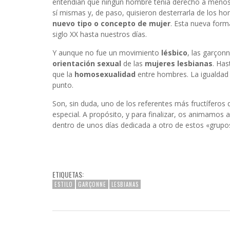
entendían que ningún hombre tenía derecho a menos
sí mismas y, de paso, quisieron desterrarla de los h
nuevo tipo o concepto de mujer
. Esta nueva forma
siglo XX hasta nuestros días.
Y aunque no fue un movimiento
lésbico
, las garçon
orientación sexual
de las
mujeres lesbianas
. Has
que la
homosexualidad
entre hombres. La igualdad 
punto.
Son, sin duda, uno de los referentes más fructíferos 
especial. A propósito, y para finalizar, os animamos
dentro de unos días dedicada a otro de estos «grupos 
ETIQUETAS:
ESTILO
GARÇONNE
LESBIANAS