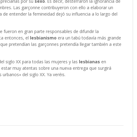
preciarlas por su
sexo
. Es decir, desterraron la ignorancia de
ombres. Las garçonne contribuyeron con ello a elaborar un
 de entender la femineidad dejó su influencia a lo largo del
ne fueron en gran parte responsables de difundir la
ta entonces, el
lesbianismo
era un tabú todavía más grande
que pretendían las garçonnes pretendía llegar también a este
del siglo XX para todas las mujeres y las
lesbianas
en
 a estar muy atentas sobre una nueva entrega que surgirá
urbanos» del siglo XX. Ya veréis.