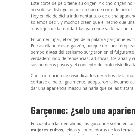
INFIDELS
Este corte de pelo tiene su origen. Y dicho origen no 
no solo se distinguían por un tipo de corte de pelo.
INFIELES
Hoy en día de dicha indumentaria, o de dicha aparien
solemos decir, y muchos creen que el hecho que una
más lejos de la realidad: las garçonne ya lo hacían m
En primer lugar, el origen de la palabra garçonne es 
En castellano existe garzón, aunque no suele emplear
tiempo
divas
del estilismo surgieron en el fulgurante
verdadero nido de tendencias, artísticas, literarias 
sus primeros pasos y el concepto de look reivindicat
Con la intención de reivindicar los derechos de la mu
cortarse el pelo. Igualmente, adoptaron la indumenta
dar una apariencia masculina haría que se las tratar
Garçonne: ¿solo una aparie
En cuanto a la mentalidad, las garçonne solían encont
mujeres cultas
, leídas y conocedoras de los temas 