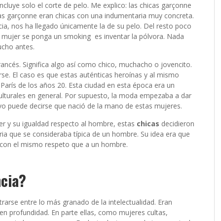
incluye solo el corte de pelo. Me explico: las chicas garçonne
 Las garçonne eran chicas con una indumentaria muy concreta.
cia, nos ha llegado únicamente la de su pelo. Del resto poco
 mujer se ponga un smoking es inventar la pólvora. Nada
ucho antes.
francés. Significa algo así como chico, muchacho o jovencito.
se. El caso es que estas auténticas heroínas y al mismo
 París de los años 20. Esta ciudad en esta época era un
y culturales en general. Por supuesto, la moda empezaba a dar
ivo puede decirse que nació de la mano de estas mujeres.
jer y su igualdad respecto al hombre, estas
chicas
decidieron
ria que se consideraba típica de un hombre. Su idea era que
a con el mismo respeto que a un hombre.
ncia?
rarse entre lo más granado de la intelectualidad. Eran
en profundidad. En parte ellas, como mujeres cultas,