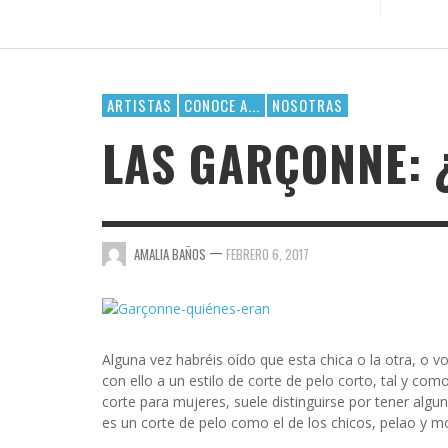
GOSSIP GAYRRRLS
BH 90210
BUSCANDO A SIMONE
ARTISTAS
CONOCE A...
NOSOTRAS
CHICA BUSCA CHICA
LAS GARÇONNE: 
CORTOS
DE CHICA EN CHICA
ENGÁNCHATE A…
—
AMALIA BAÑOS
FEBRERO 6, 2017
ENSERIADA!
EVDG
Alguna vez habréis oído que esta chica o la otra, o vo
FAR OUT
con ello a un estilo de corte de pelo corto, tal y como
corte para mujeres, suele distinguirse por tener alg
GIMME SUGAR
es un corte de pelo como el de los chicos, pelao y 