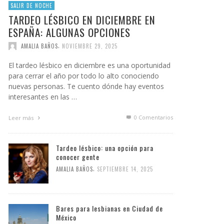
SALIR DE NOCHE
TARDEO LÉSBICO EN DICIEMBRE EN
ESPAÑA: ALGUNAS OPCIONES
,
AMALIA BAÑOS
NOVIEMBRE 29, 2025
El tardeo lésbico en diciembre es una oportunidad
para cerrar el año por todo lo alto conociendo
nuevas personas. Te cuento dónde hay eventos
interesantes en las …
0 Comentarios
Leer más
Tardeo lésbico: una opción para
conocer gente
,
AMALIA BAÑOS
SEPTIEMBRE 14, 2025
Bares para lesbianas en Ciudad de
México