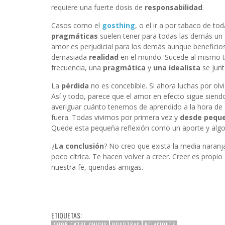
requiere una fuerte dosis de
responsabilidad
.
Casos como el
gosthing
, o el ir a por tabaco de t
pragmáticas
suelen tener para todas las demás un 
amor es perjudicial para los demás aunque beneficio
demasiada
realidad
en el mundo. Sucede al mismo ti
frecuencia, una
pragmática
y
una
idealista
se junt
La
pérdida
no es concebible. Si ahora luchas por olvi
Así y todo, parece que el amor en efecto sigue siend
averiguar cuánto tenemos de aprendido a la hora de
fuera. Todas vivimos por primera vez y
desde peque
Quede esta pequeña reflexión como un aporte y algo d
¿
La conclusión
? No creo que exista la media naranj
poco cítrica. Te hacen volver a creer. Creer es propio
nuestra fe, queridas amigas.
ETIQUETAS:
AMOR ENTRE CHICAS
NOSOTRAS
RELACIONES