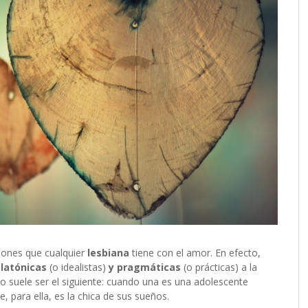
iones que cualquier
lesbiana
tiene con el amor. En efecto,
latónicas
(o idealistas)
y
pragmáticas
(o prácticas) a la
o suele ser el siguiente: cuando una es una adolescente
, para ella, es la chica de sus sueños.