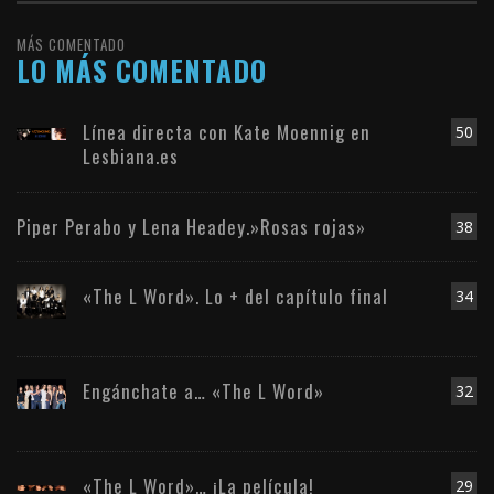
MÁS COMENTADO
LO MÁS COMENTADO
Línea directa con Kate Moennig en
50
Lesbiana.es
Piper Perabo y Lena Headey.»Rosas rojas»
38
«The L Word». Lo + del capítulo final
34
Engánchate a… «The L Word»
32
«The L Word»… ¡La película!
29