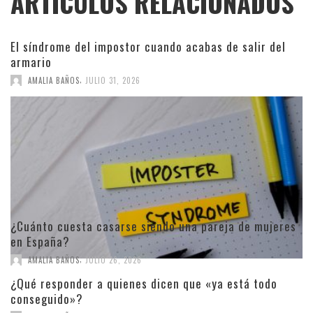
ARTÍCULOS RELACIONADOS
El síndrome del impostor cuando acabas de salir del
armario
,
AMALIA BAÑOS
JULIO 31, 2026
¿Cuánto cuesta casarse siendo una pareja de mujeres
en España?
,
AMALIA BAÑOS
JULIO 26, 2026
¿Qué responder a quienes dicen que «ya está todo
conseguido»?