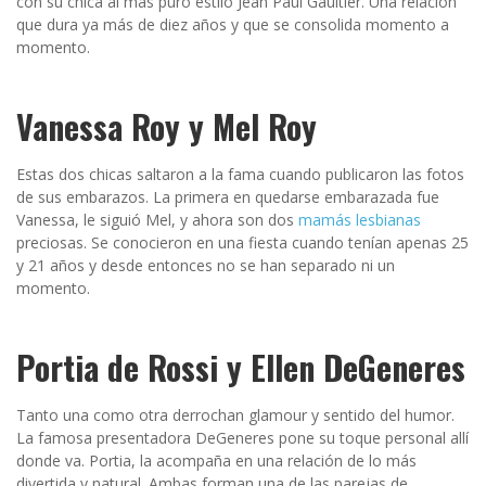
con su chica al más puro estilo Jean Paul Gaultier. Una relación
que dura ya más de diez años y que se consolida momento a
momento.
Vanessa Roy y Mel Roy
Estas dos chicas saltaron a la fama cuando publicaron las fotos
de sus embarazos. La primera en quedarse embarazada fue
Vanessa, le siguió Mel, y ahora son dos
mamás lesbianas
preciosas. Se conocieron en una fiesta cuando tenían apenas 25
y 21 años y desde entonces no se han separado ni un
momento.
Portia de Rossi y Ellen DeGeneres
Tanto una como otra derrochan glamour y sentido del humor.
La famosa presentadora DeGeneres pone su toque personal allí
donde va. Portia, la acompaña en una relación de lo más
divertida y natural. Ambas forman una de las parejas de