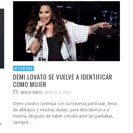
ACTUALIDAD
DEMI LOVATO SE VUELVE A IDENTIFICAR
COMO MUJER
,
AMALIA BAÑOS
AGOSTO 5, 2022
Demi Lovato continúa con su travesía particular, llena
de altibajos y muchas dudas, para descubrirse a sí
misma, después de haber crecido ante las pantallas,
siempre …
s