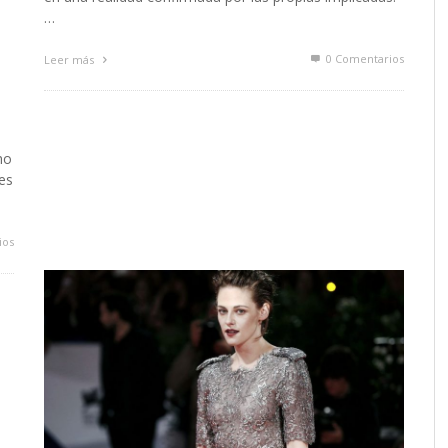
…
0 Comentarios
Leer más
ho
es
ios