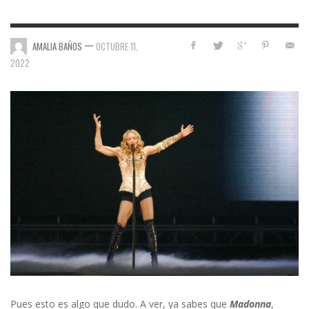
—
AMALIA BAÑOS
OCTUBRE 11,
2022
Pues esto es algo que dudo. A ver, ya sabes que
Madonna
,