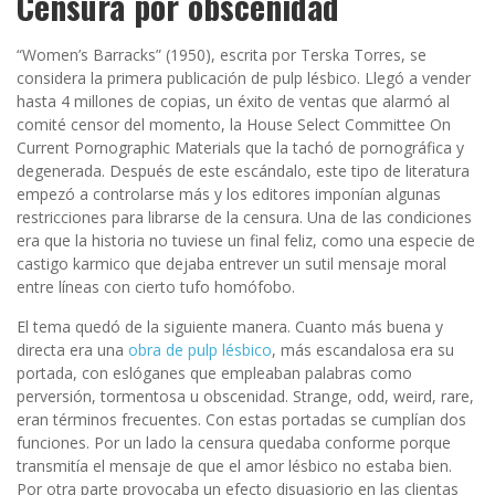
Censura por obscenidad
“Women’s Barracks” (1950), escrita por Terska Torres, se
considera la primera publicación de pulp lésbico. Llegó a vender
hasta 4 millones de copias, un éxito de ventas que alarmó al
comité censor del momento, la House Select Committee On
Current Pornographic Materials que la tachó de pornográfica y
degenerada. Después de este escándalo, este tipo de literatura
empezó a controlarse más y los editores imponían algunas
restricciones para librarse de la censura. Una de las condiciones
era que la historia no tuviese un final feliz, como una especie de
castigo karmico que dejaba entrever un sutil mensaje moral
entre líneas con cierto tufo homófobo.
El tema quedó de la siguiente manera. Cuanto más buena y
directa era una
obra de pulp lésbico
, más escandalosa era su
portada, con eslóganes que empleaban palabras como
perversión, tormentosa u obscenidad. Strange, odd, weird, rare,
eran términos frecuentes. Con estas portadas se cumplían dos
funciones. Por un lado la censura quedaba conforme porque
transmitía el mensaje de que el amor lésbico no estaba bien.
Por otra parte provocaba un efecto disuasiorio en las clientas