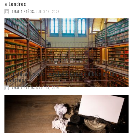
a Londres
,
AMALIA BAÑOS
JULIO 15, 2026
Literatura lésbica: novelas imprescindibles en tu
biblioteca
,
AMALIA BAÑOS
MAYO 14, 2019