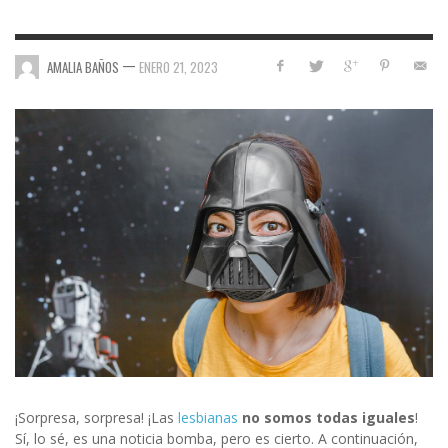
—
AMALIA BAÑOS
ENERO 21, 2023
¡Sorpresa, sorpresa! ¡Las
lesbianas
no somos todas iguales
!
Sí, lo sé, es una noticia bomba, pero es cierto. A continuación,