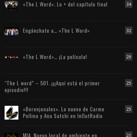
«The L Word». Lo + del capítulo final
34
Engánchate a… «The L Word»
32
«The L Word»… ¡La película!
29
“The L word” – 501. ¡¡¡Aquí está el primer
25
episodio!!!
«Berenjenales». Lo nuevo de Carme
25
Pollina y Ana Satchi en InOutRadio
MIA. Nuevo local de ambiente en
21