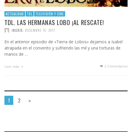
ACTUALIDAD
TDL
TELEVISIÓN Y CINE
TDL. LAS HERMANAS LOBO ¡AL RESCATE!
,
INGRID
DICIEMBRE 15, 2011
En el anterior episodio de «Tierra de Lobos» dejamos a Isabel
atrapada en el convento y sufriendo las mil y una torturas de
manos de …
2
Comentarios
Leer más
1
2
»