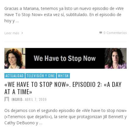
Gracias a Mariana, tenemos ya listo un nuevo episodio de «We
Have To Stop Now» esta vez sí, subtitulado. En el episodio de
hoy y …
0 Comentarios
Leer más
ACTUALIDAD
TELEVISIÓN Y CINE
WHTSN
«WE HAVE TO STOP NOW». EPISODIO 2: «A DAY
AT A TIME»
,
INGRID
ABRIL 7, 2009
Os dejamos con el segundo episodio de «We have to stop now»
(«Tenemos que dejarlo»), la serie que protagonizan Jill Bennett y
Cathy DeBuono y …