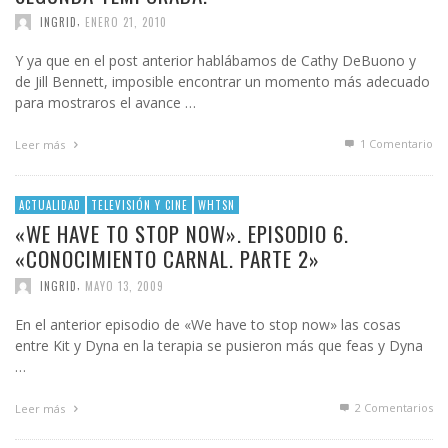
,
INGRID
ENERO 21, 2010
Y ya que en el post anterior hablábamos de Cathy DeBuono y
de Jill Bennett, imposible encontrar un momento más adecuado
para mostraros el avance …
1
Comentario
Leer más
ACTUALIDAD
TELEVISIÓN Y CINE
WHTSN
«WE HAVE TO STOP NOW». EPISODIO 6.
«CONOCIMIENTO CARNAL. PARTE 2»
,
INGRID
MAYO 13, 2009
En el anterior episodio de «We have to stop now» las cosas
entre Kit y Dyna en la terapia se pusieron más que feas y Dyna
…
2
Comentarios
Leer más