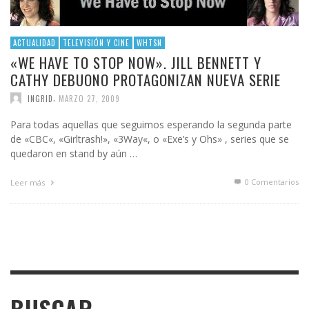
ACTUALIDAD
TELEVISIÓN Y CINE
WHTSN
«WE HAVE TO STOP NOW». JILL BENNETT Y
CATHY DEBUONO PROTAGONIZAN NUEVA SERIE
,
INGRID
MARZO 27, 2009
Para todas aquellas que seguimos esperando la segunda parte
de «CBC«, «Girltrash!», «3Way«, o «Exe’s y Ohs» , series que se
quedaron en stand by aún …
0 Comentarios
Leer más
BUSCAR