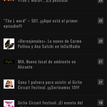
«The L Word»… ¡La película!
29
“The L word” – 501. ¡¡¡Aquí está el primer
25
episodio!!!
«Berenjenales». Lo nuevo de Carme
25
Pollina y Ana Satchi en InOutRadio
MIA. Nuevo local de ambiente en
21
Alicante
Gana 1 pulsera para asistir al Girlie
21
Circuit Festival. ¡¡¡Sorteamos 10!!!
Girlie Circuit Festival. ¡El evento del
18