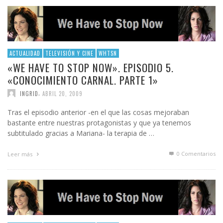
ACTUALIDAD
TELEVISIÓN Y CINE
WHTSN
«WE HAVE TO STOP NOW». EPISODIO 5.
«CONOCIMIENTO CARNAL. PARTE 1»
,
INGRID
ABRIL 20, 2009
Tras el episodio anterior -en el que las cosas mejoraban
bastante entre nuestras protagonistas y que ya tenemos
subtitulado gracias a Mariana- la terapia de …
0 Comentarios
Leer más