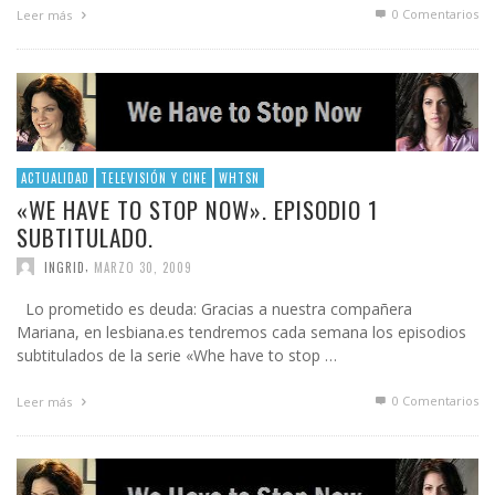
0 Comentarios
Leer más
ACTUALIDAD
TELEVISIÓN Y CINE
WHTSN
«WE HAVE TO STOP NOW». EPISODIO 1
SUBTITULADO.
,
INGRID
MARZO 30, 2009
Lo prometido es deuda: Gracias a nuestra compañera
Mariana, en lesbiana.es tendremos cada semana los episodios
subtitulados de la serie «Whe have to stop …
0 Comentarios
Leer más