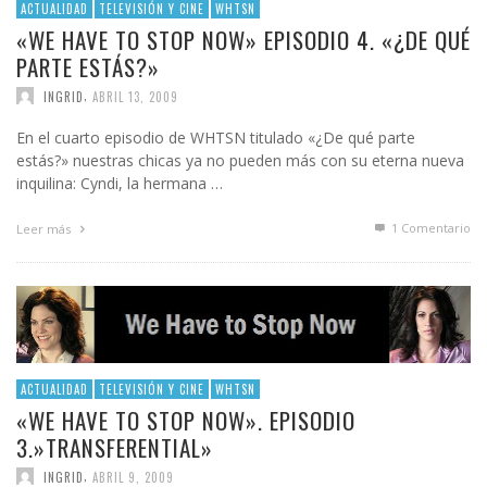
ACTUALIDAD
TELEVISIÓN Y CINE
WHTSN
«WE HAVE TO STOP NOW» EPISODIO 4. «¿DE QUÉ
PARTE ESTÁS?»
,
INGRID
ABRIL 13, 2009
En el cuarto episodio de WHTSN titulado «¿De qué parte
estás?» nuestras chicas ya no pueden más con su eterna nueva
inquilina: Cyndi, la hermana …
1
Comentario
Leer más
ACTUALIDAD
TELEVISIÓN Y CINE
WHTSN
«WE HAVE TO STOP NOW». EPISODIO
3.»TRANSFERENTIAL»
,
INGRID
ABRIL 9, 2009