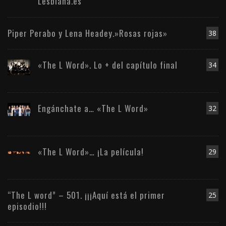
Lesbiana.es
Piper Perabo y Lena Headey.»Rosas rojas»
38
«The L Word». Lo + del capítulo final
34
Engánchate a… «The L Word»
32
«The L Word»… ¡La película!
29
“The L word” – 501. ¡¡¡Aquí está el primer
25
episodio!!!