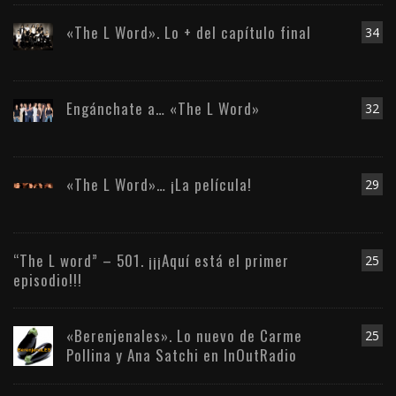
«The L Word». Lo + del capítulo final
34
Engánchate a… «The L Word»
32
«The L Word»… ¡La película!
29
“The L word” – 501. ¡¡¡Aquí está el primer
25
episodio!!!
«Berenjenales». Lo nuevo de Carme
25
Pollina y Ana Satchi en InOutRadio