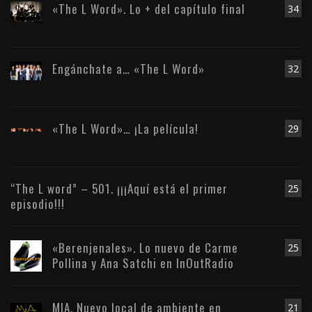
«The L Word». Lo + del capítulo final
34
Engánchate a… «The L Word»
32
«The L Word»… ¡La película!
29
“The L word” – 501. ¡¡¡Aquí está el primer
25
episodio!!!
«Berenjenales». Lo nuevo de Carme
25
Pollina y Ana Satchi en InOutRadio
MIA. Nuevo local de ambiente en
21