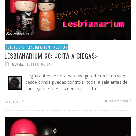
ACTUALIDAD
LESBIANARIUM
RELATOS
LESBIANARIUM 66: «CITA A CIEGAS»
,
QERMA
FEBRERO 14, 2011
Llegas antes de hora para asegurarte un buen sitio
desde donde puedas controlar toda la sala antes de
que llegue ella. Estás nerviosa, es tu …
1
Comentario
Leer más