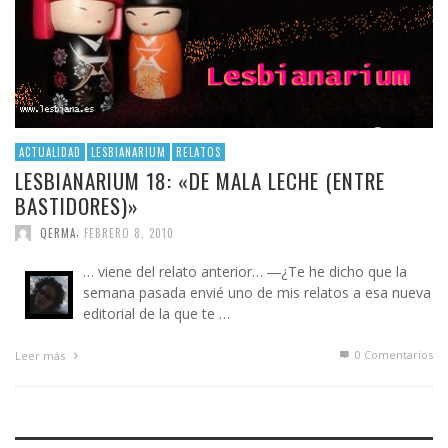
ACTUALIDAD
LESBIANARIUM
RELATOS
LESBIANARIUM 18: «DE MALA LECHE (ENTRE
BASTIDORES)»
,
QERMA
FEBRERO 8, 2010
… viene del relato anterior… ―¿Te he dicho que la
semana pasada envié uno de mis relatos a esa nueva
editorial de la que te …
0 Comentarios
Leer más