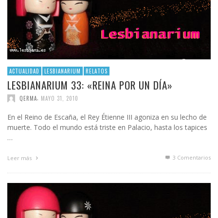
ACTUALIDAD
LESBIANARIUM
RELATOS
LESBIANARIUM 33: «REINA POR UN DÍA»
,
QERMA
MAYO 31, 2010
En el Reino de Escaña, el Rey Étienne III agoniza en su lecho de
muerte. Todo el mundo está triste en Palacio, hasta los tapices
…
3
Comentarios
Leer más