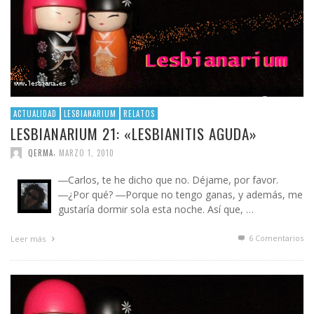
ACTUALIDAD
LESBIANARIUM
RELATOS
LESBIANARIUM 21: «LESBIANITIS AGUDA»
,
QERMA
MARZO 1, 2010
―Carlos, te he dicho que no. Déjame, por favor.
―¿Por qué? ―Porque no tengo ganas, y además, me
gustaría dormir sola esta noche. Así que, …
6
Comentarios
Leer más