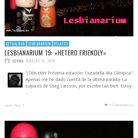
ACTUALIDAD
LESBIANARIUM
RELATOS
LESBIANARIUM 19: «HETERO FRIENDLY»
,
QERMA
FEBRERO 15, 2010
“¡Titín-titín! Próxima estación: Ciutadella-Vila Olímpica”.
Apenas me he dado cuenta de la última parada. La
culpa es de Stieg Larsson, por escribir tan bien. Estoy
…
4
Comentarios
Leer más