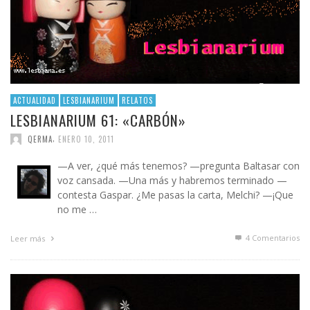
ACTUALIDAD
LESBIANARIUM
RELATOS
LESBIANARIUM 61: «CARBÓN»
,
QERMA
ENERO 10, 2011
—A ver, ¿qué más tenemos? —pregunta Baltasar con
voz cansada. —Una más y habremos terminado —
contesta Gaspar. ¿Me pasas la carta, Melchi? —¡Que
no me …
4
Comentarios
Leer más