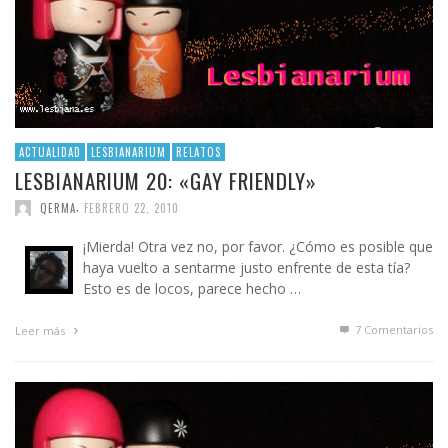
ACTUALIDAD
LESBIANARIUM
RELATOS
LESBIANARIUM 20: «GAY FRIENDLY»
,
QERMA
FEBRERO 22, 2010
¡Mierda! Otra vez no, por favor. ¿Cómo es posible que
haya vuelto a sentarme justo enfrente de esta tía?
Esto es de locos, parece hecho …
7
Comentarios
Leer más