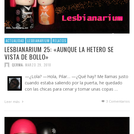
ACTUALIDAD
LESBIANARIUM
RELATOS
LESBIANARIUM 25: «AUNQUE LA HETERO SE
VISTA DE BOLLO»
,
QERMA
MARZO 29, 2010
—¿Lola? —Hola, Pilar… —¿Qué hay? Me llamas justo
cuando estaba saliendo por la puerta, he quedado
con las chicas para cenar y tomar unas copas …
3
Comentarios
Leer más