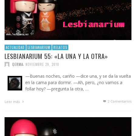
ACTUALIDAD
LESBIANARIUM
RELATOS
LESBIANARIUM 55: «LA UNA Y LA OTRA»
,
QERMA
NOVIEMBRE 29, 2010
—Buenas noches, cariño —dice una, y se da la vuelta
en la cama para dormir. —Ah, pero, ¿no vamos a
follar hoy? —pregunta la otra, …
2
Comentarios
Leer más