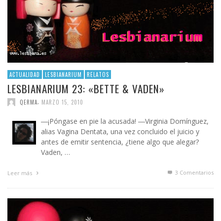
ACTUALIDAD
LESBIANARIUM
RELATOS
LESBIANARIUM 23: «BETTE & VADEN»
,
QERMA
MARZO 15, 2010
―¡Póngase en pie la acusada! ―Virginia Domínguez,
alias Vagina Dentata, una vez concluido el juicio y
antes de emitir sentencia, ¿tiene algo que alegar?
Vaden, …
3
Comentarios
Leer más