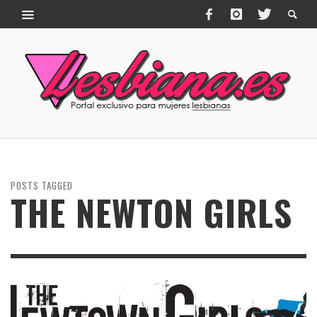
POSTS TAGGED
THE NEWTON GIRLS