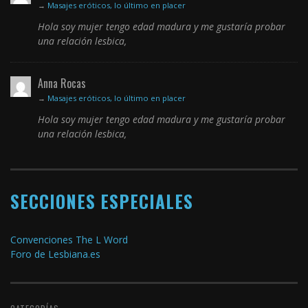
→
Masajes eróticos, lo último en placer
Hola soy mujer tengo edad madura y me gustaría probar
una relación lesbica,
Anna Rocas
→
Masajes eróticos, lo último en placer
Hola soy mujer tengo edad madura y me gustaría probar
una relación lesbica,
SECCIONES ESPECIALES
Convenciones The L Word
Foro de Lesbiana.es