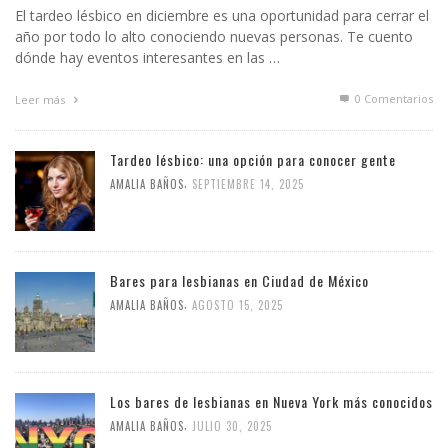
El tardeo lésbico en diciembre es una oportunidad para cerrar el
año por todo lo alto conociendo nuevas personas. Te cuento
dónde hay eventos interesantes en las …
0 Comentarios
Leer más
Tardeo lésbico: una opción para conocer gente
,
AMALIA BAÑOS
SEPTIEMBRE 14, 2025
Bares para lesbianas en Ciudad de México
,
AMALIA BAÑOS
AGOSTO 15, 2025
Los bares de lesbianas en Nueva York más conocidos
,
AMALIA BAÑOS
JULIO 30, 2025