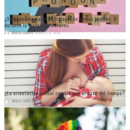
¿Solo amamanta una? El papel de ambas madres
durante la lactancia materna
,
AMALIA BAÑOS
AGOSTO 5, 2026
¿La orientación sexual cambia con el paso del tiempo?
,
AMALIA BAÑOS
AGOSTO 3, 2026