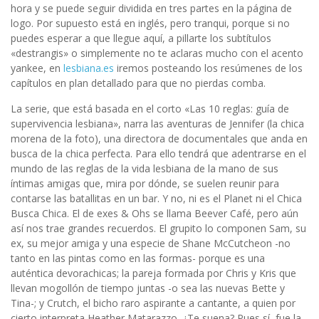
hora y se puede seguir dividida en tres partes en la página de
logo. Por supuesto está en inglés, pero tranqui, porque si no
puedes esperar a que llegue aquí, a pillarte los subtítulos
«destrangis» o simplemente no te aclaras mucho con el acento
yankee, en
lesbiana.es
iremos posteando los resúmenes de los
capítulos en plan detallado para que no pierdas comba.
La serie, que está basada en el corto «Las 10 reglas: guía de
supervivencia lesbiana», narra las aventuras de Jennifer (la chica
morena de la foto), una directora de documentales que anda en
busca de la chica perfecta. Para ello tendrá que adentrarse en el
mundo de las reglas de la vida lesbiana de la mano de sus
íntimas amigas que, mira por dónde, se suelen reunir para
contarse las batallitas en un bar. Y no, ni es el Planet ni el Chica
Busca Chica. El de exes & Ohs se llama Beever Café, pero aún
así nos trae grandes recuerdos. El grupito lo componen Sam, su
ex, su mejor amiga y una especie de Shane McCutcheon -no
tanto en las pintas como en las formas- porque es una
auténtica devorachicas; la pareja formada por Chris y Kris que
llevan mogollón de tiempo juntas -o sea las nuevas Bette y
Tina-; y Crutch, el bicho raro aspirante a cantante, a quien por
cierto interpreta Heather Matarazzo. ¿Te suena? Pues sí, fue la