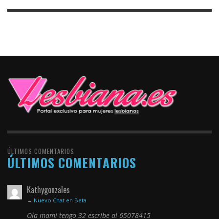
ÚLTIMOS COMENTARIOS
ÚLTIMOS COMENTARIOS
Kathygonzales
→
Nuevo Chat en Beta
Ola mami tengo 32 escribe al 65078415