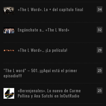
«The L Word». Lo + del capítulo final
34
Engánchate a… «The L Word»
32
«The L Word»… ¡La película!
29
“The L word” – 501. ¡¡¡Aquí está el primer
25
episodio!!!
«Berenjenales». Lo nuevo de Carme
25
Pollina y Ana Satchi en InOutRadio