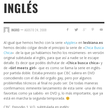
INGLÉS
—
INGRID
AGOSTO 24, 2008
Al igual que hemos hecho con la serie «
Apples
» en
lesbiana.es
hemos decidio colgar desde el principio la serie de «
Chica Busca
Chica
» -de la que ya habíamos hecho los resúmenes- en versión
original subitulada al inglés, para que así a nadie se le escape
detalle. Es decir que podéis disfrutar de «
Chica busca chica
» y
de «
Girl meets girl
» -que es como se llama la serie en inglés-
por partida doble. Estaba previsto que CBC saliera en DVD
coincidiendo con el día del orgullo gay, pero por algunos
problemillas técnicos al final no pudo ser. De todas maneras
confirmamos: inminente lanzamiento de esta serie -una de mis
favoritas como ya sabéis- en DVD y, lo más importante, que ya
está en marcha la segunda temporada.
CBC. Episodio 1. V.O. subtitulada en inglés: