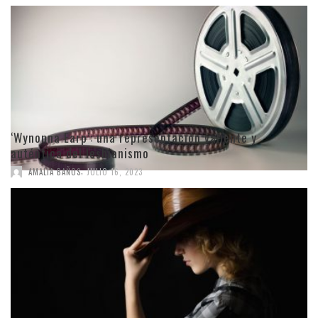
‘Wynonna Earp’: una representación valiente y
auténtica del lesbianismo
,
AMALIA BAÑOS
JULIO 16, 2023