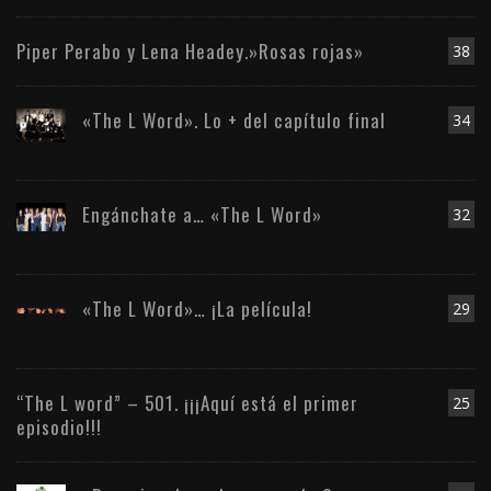
Piper Perabo y Lena Headey.»Rosas rojas»
38
«The L Word». Lo + del capítulo final
34
Engánchate a… «The L Word»
32
«The L Word»… ¡La película!
29
“The L word” – 501. ¡¡¡Aquí está el primer
25
episodio!!!