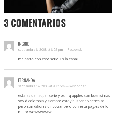
3
COMENTARIOS
INGRID
septiembre 8, 2008 at 8:02 pm —
Responder
me parto con esta serie. Es la caña!
FERNANDA
septiembre 14, 2008 at 9:12 pm —
Responder
esta es uan super serie y ps = q apples son buenisimas
soy d colombia y siempre estoy buscando series asi
pero son dificiles d ncotrar pero con esta pag,es de lo
mejor wowwwwww