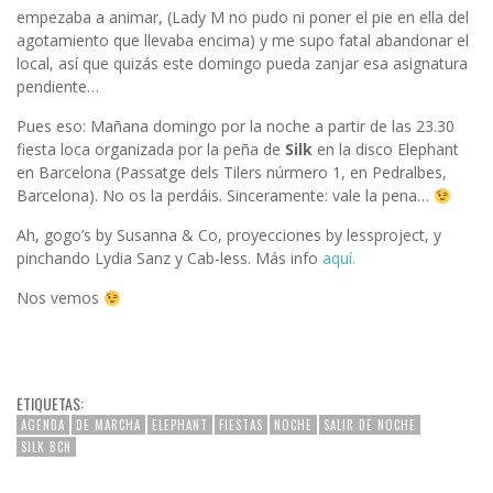
empezaba a animar, (Lady M no pudo ni poner el pie en ella del
agotamiento que llevaba encima) y me supo fatal abandonar el
local, así que quizás este domingo pueda zanjar esa asignatura
pendiente…
Pues eso: Mañana domingo por la noche a partir de las 23.30
fiesta loca organizada por la peña de
Silk
en la disco Elephant
en Barcelona (Passatge dels Tilers núrmero 1, en Pedralbes,
Barcelona). No os la perdáis. Sinceramente: vale la pena…
Ah, gogo’s by Susanna & Co, proyecciones by lessproject, y
pinchando Lydia Sanz y Cab-less. Más info
aquí.
Nos vemos
ETIQUETAS:
AGENDA
DE MARCHA
ELEPHANT
FIESTAS
NOCHE
SALIR DE NOCHE
SILK BCN