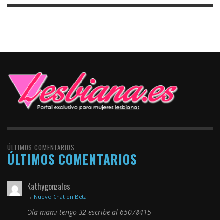
ÚLTIMOS COMENTARIOS
ÚLTIMOS COMENTARIOS
Kathygonzales
→
Nuevo Chat en Beta
Ola mami tengo 32 escribe al 65078415