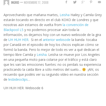
—
INGRID
NOVIEMBRE 17, 2008
Aprovechando que mañana martes,
Leisha
Hailey y Camila Grey
estarán tocando en directo en el club KOKO de Londres y que
nosotras aún estamos de vuelta from
la convención de
Blackpool L5
y no podemos procesar aún toda la
información, os dejamos hoy con un nuevo webisode de la gira
de
UH HUH HER
. Si en el
anterior webisode
la banda tocaba
por Canadá en el episodio de hoy los chicos explican cómo se
formó la banda. Pero lo mejor de todo es ver a qué dedican el
tiempo libre Camila y
Leisha
. Leisha se mueve por Los Angeles
en una pequeña moto para colarse por el tráfico y está claro
que les van las emociones fuertes: no os perdaís su experiencia
practicando la caída libre a sólo metros del suelo…
¡Ah!, os
recuerdo que podéis ver su segundo vídeo en nuestra sección
de
lesbideoclips
…
UH HUH HER. Webisode 6