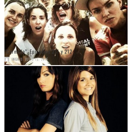
“Carmilla”. Episodios 211 y 212
,
INGRID
JULIO 17, 2015