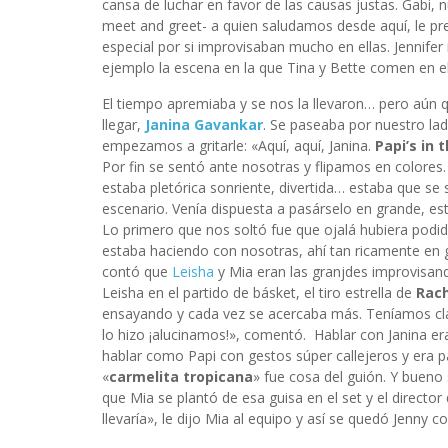
cansa de luchar en favor de las causas justas. Gabi, 
meet and greet- a quien saludamos desde aquí, le p
especial por si improvisaban mucho en ellas. Jennife
ejemplo la escena en la que Tina y Bette comen en el 
El tiempo apremiaba y se nos la llevaron… pero aún 
llegar,
Janina Gavankar
. Se paseaba por nuestro lad
empezamos a gritarle: «Aquí, aquí, Janina.
Papi’s in t
Por fin se sentó ante nosotras y flipamos en colores
estaba pletórica sonriente, divertida… estaba que se 
escenario. Venía dispuesta a pasárselo en grande, 
Lo primero que nos soltó fue que ojalá hubiera podi
estaba haciendo con nosotras, ahí tan ricamente en g
contó que
Leisha
y Mia eran las granjdes improvisan
Leisha en el partido de básket, el tiro estrella de
Rach
ensayando y cada vez se acercaba más. Teníamos cl
lo hizo ¡alucinamos!», comentó. Hablar con Janina er
hablar como Papi con gestos súper callejeros y era par
«
carmelita tropicana
» fue cosa del guión. Y bueno
que Mia se plantó de esa guisa en el set y el director
llevaría», le dijo Mia al equipo y así se quedó Jenny 