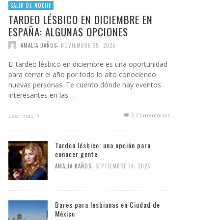
SALIR DE NOCHE
TARDEO LÉSBICO EN DICIEMBRE EN
ESPAÑA: ALGUNAS OPCIONES
,
AMALIA BAÑOS
NOVIEMBRE 29, 2025
El tardeo lésbico en diciembre es una oportunidad
para cerrar el año por todo lo alto conociendo
nuevas personas. Te cuento dónde hay eventos
interesantes en las …
0 Comentarios
Leer más
Tardeo lésbico: una opción para
conocer gente
,
AMALIA BAÑOS
SEPTIEMBRE 14, 2025
Bares para lesbianas en Ciudad de
México