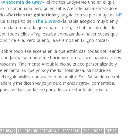
 «
Anatomía de Grey
» -el martes LadyM vio uno en el que
o jo continuaría pero quién sabe. A ella le había encatado el
ado «
Battle star galactica
» y seguía con su personaje de
MS
e el reparto de «
The L Word
» la había acogido muy bien y
que en la temporada que apareció ella, se habían introducido
 con todos ellos «Papi estaba empezando a hacer cosas que
scindir de ella. Pero bueno, la veremos en L6 ¿no chicas?
y sobre todo esa escena en la que están casi todas cotilleando
s con Janina su madre fue haciendo fotos, escuchando a ratos
nosotras. Finalmente Anouk le dio su zueco personalizado y
, me encanta. Es que yo soy medio holandesa. Mi madre es
l regalo «Mira, que zueco más bonito. En USA se ríen de mí
madera y me dicen
venga ya pero si eres negra
«, comentaba.
spués, en las charlas no paró de comentar lo del regalo.
FER BEALS
L5
OPENING CEREMONY 3
REPORTAJE
THE L WORD
TLW L5