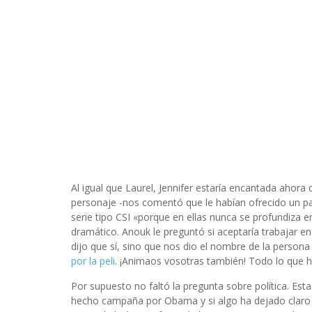
Al igual que Laurel, Jennifer estaría encantada ahora 
personaje -nos comentó que le habían ofrecido un pa
serie tipo CSI «porque en ellas nunca se profundiza 
dramático. Anouk le preguntó si aceptaría trabajar en
dijo que sí, sino que nos dio el nombre de la person
por la peli
. ¡Animaos vosotras también! Todo lo que h
Por supuesto no faltó la pregunta sobre política. Est
hecho campaña por Obama y si algo ha dejado claro e