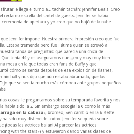
sfrutar le llega el turno a… tachán tachán: Jennifer Beals. Creo
l reclamo estrella del cartel de guests. Jennifer se había
 ceremonia de apertura y yo creo que no bajó de la nube…
que Jennifer impone. Nuestra primera impresión creo que fue
la. Estaba tremenda pero fue Fátima quien se atrevió a
nuestra tanda de preguntas: que parecía una chica de
da. Que tenía 44 y os aseguramos que ¡¡¡muy muy muy bien
una mesa en la que todas eran fans de Buffy y que
gunté cómo se sentía después de esa explosión de flashes,
 main hall y nos dijo que aún estaba abrumada, que las
a. Dijo que se sentía mucho más cómoda ante grupos pequeños
aba.
rias cosas: le preguntamos sobre su temporada favorita y nos
la había sido la 2. Sin embargo escogía la 6 como la más
arruga en la cabeza
«, bromeó, «en cambio en la 6 Bette
y ha sido muy distendido todo». Jennifer se queda sobre
 ¡todas las actrices bailan! Al parecer las actrices
ncing with the stars») y estuvieron dando varias clases de