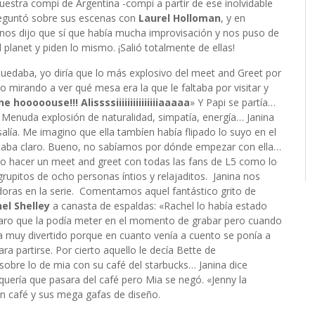
nuestra compi de Argentina -compi a partir de ese inolvidable
reguntó sobre sus escenas con
Laurel Holloman
, y en
r nos dijo que sí que había mucha improvisación y nos puso de
planet y piden lo mismo. ¡Salió totalmente de ellas!
quedaba, yo diría que lo más explosivo del meet and Greet por
o mirando a ver qué mesa era la que le faltaba por visitar y
he hooooouse!!! Alissssiiiiiiiiiiiiiiiaaaaa
» Y Papi se partía…
. Menuda explosión de naturalidad, simpatía, energía… Janina
salía. Me imagino que ella tambíen había flipado lo suyo en el
estaba claro. Bueno, no sabíamos por dónde empezar con ella…
do hacer un meet and greet con todas las fans de L5 como lo
rupitos de ocho personas íntios y relajaditos. Janina nos
doras en la serie. Comentamos aquel fantástico grito de
el Shelley
a canasta de espaldas: «Rachel lo había estado
aro que la podía meter en el momento de grabar pero cuando
a muy divertido porque en cuanto venía a cuento se ponía a
a partirse. Por cierto aquello le decía Bette de
 sobre lo de mia con su café del starbucks… Janina dice
 quería que pasara del café pero Mia se negó. «Jenny la
con café y sus mega gafas de diseño.