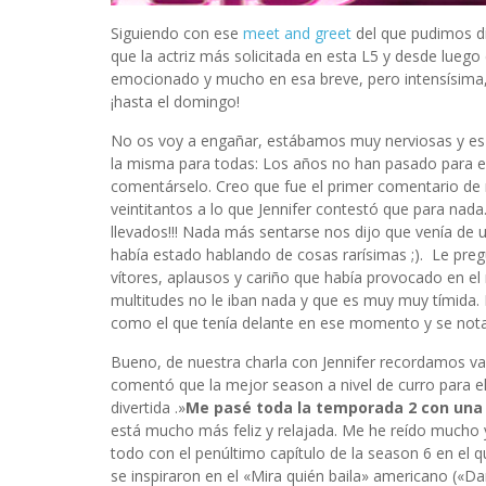
Siguiendo con ese
meet and greet
del que pudimos di
que la actriz más solicitada en esta L5 y desde luego e
emocionado y mucho en esa breve, pero intensísima,
¡hasta el domingo!
No os voy a engañar, estábamos muy nerviosas y es 
la misma para todas: Los años no han pasado para el
comentárselo. Creo que fue el primer comentario de 
veintitantos a lo que Jennifer contestó que para na
llevados!!! Nada más sentarse nos dijo que venía de 
había estado hablando de cosas rarísimas ;). Le pre
vítores, aplausos y cariño que había provocado en el
multitudes no le iban nada y que es muy muy tímid
como el que tenía delante en ese momento y se not
Bueno, de nuestra charla con Jennifer recordamos va
comentó que la mejor season a nivel de curro para el
divertida .»
Me pasé toda la temporada 2 con una 
está mucho más feliz y relajada. Me he reído mucho 
todo con el penúltimo capítulo de la season 6 en el que
se inspiraron en el «Mira quién baila» americano («Da