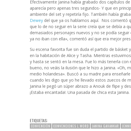
Efectivamente Janina había grabado dos capítulos de
aparecía pero apenas tres segundos- Y que en principi
ambiente del set y repetiría fijo. También había grab
Dewey
del que ya os hablamos aquí. Nos comentó qu
que lo de no seguir en la serie creía que se debía a 
demasiados personajes nuevos y no se podía seguir
ya no iban con ella», comentó así que era mejor pre
Su escena favorita fue sin duda el partido de básket 
en la habitación de Alice y Tasha. Mientras estuvimo
y hasta se sentó en la mesa. Fue lo más tenerla con 
bueno, no veáis la ilusión que le hizo a Janina. «Oh
medio holandesa». Buscó a su madre para enseñarle e
cuando les digo que yo he llevado estos zuecos de 
Janina le pegó un súper abrazo a Anouk de flipe y de
¡Estaba encantada!. Una pasada de chica esta Janina.
ETIQUETAS:
CONVENCIÓN
CONVENCIONES L WORD
JANINA GAVANKAR
JENNI