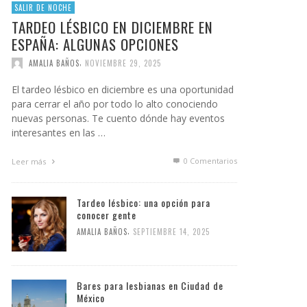
SALIR DE NOCHE
TARDEO LÉSBICO EN DICIEMBRE EN
ESPAÑA: ALGUNAS OPCIONES
,
AMALIA BAÑOS
NOVIEMBRE 29, 2025
El tardeo lésbico en diciembre es una oportunidad
para cerrar el año por todo lo alto conociendo
nuevas personas. Te cuento dónde hay eventos
interesantes en las …
0 Comentarios
Leer más
Tardeo lésbico: una opción para
conocer gente
,
AMALIA BAÑOS
SEPTIEMBRE 14, 2025
Bares para lesbianas en Ciudad de
México