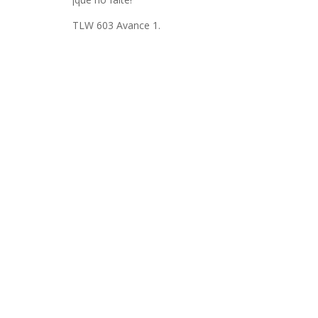
INFIDELS
TLW 603 Avance 1.
INFIELES