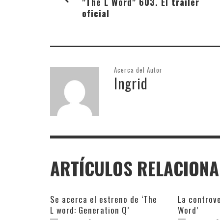
"The L Word" 603. El tráiler
oficial
Acerca del Autor
Ingrid
ARTÍCULOS RELACION
Se acerca el estreno de ‘The
La controve
L word: Generation Q’
Word’