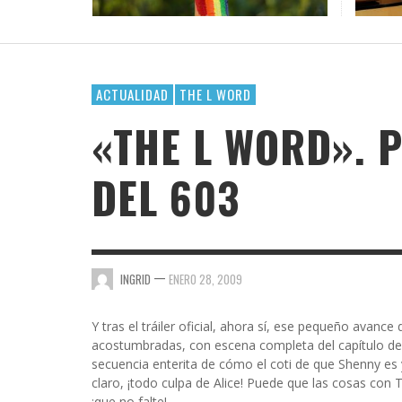
DE AM
¿POR 
OFICI
LACTA
DAR E
VAYA 
GOSSIP GAYRRRLS
BH 90210
SUPERHEROÍNAS QUEER EN EL UNIVERSO
TERMINOLOGÍA LÉSBICA QUE DEBES CONOCE
EL ARTE DE COMPARTIR PLAYLIST CUANDO TE
LOS MEJORES LIBROS LGTBIQ+ PARA LEER EN
MARVEL
GUSTA ALGUIEN
LA PLAYA
AMA
AMA
AMA
,
AMALIA BAÑOS
SEPTIEMBRE 7, 2025
BUSCANDO A SIMONE
,
,
,
AMALIA BAÑOS
AMALIA BAÑOS
AMALIA BAÑOS
OCTUBRE 24, 2018
MAYO 25, 2026
JULIO 22, 2026
ACTUALIDAD
THE L WORD
CHICA BUSCA CHICA
«THE L WORD». 
CORTOS
DEL 603
DE CHICA EN CHICA
ENGÁNCHATE A…
ENSERIADA!
—
INGRID
ENERO 28, 2009
EVDG
FAR OUT
Y tras el tráiler oficial, ahora sí, ese pequeño avanc
acostumbradas, con escena completa del capítulo de
GIMME SUGAR
secuencia enterita de cómo el coti de que Shenny es 
claro, ¡todo culpa de Alice! Puede que las cosas con 
¡que no falte!