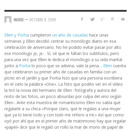
—
INGRID
OCTUBRE 8, 2009
Ellen y Portia
cumplieron
un año de casadas
hace unas
semanas y Ellen decidió centrar su monólogo diario en esa
celebración de aniversario. No he podido evitar pasar por alto
ese monólogo je, je… Sí, sé que le faltan los subtítulos, pero
para una vez que Ellen le dedica el monólogo a su vida marital
junto a
Portia
lo poco que se adivina, vale la pena…
Ellen
cuenta
que celebraron su primer año de casadas en familia con un
pícnic en el jardín y que Portia hizo que una persona escribiera
en el cielo la palabra «One». La foto que podéis ver en el vídeo
la tiró la novia del hermano de Ellen -fotógrafa y autora del
resto de las fotos, un poco absurdas por culpa del vino según
Ellen-. Ante esta muestra de romanticismo Ellen no sabía qué
regalarle a su chica «Porque claro, qué le regalas a una mujer
que ya lo tiene todo y con
todo
me refiero a mí.» Así que como
oyó por ahí que en el primer año de matrimonio hay que regalar
«papel» dice que le regaló un rollo la mar de mono de papel de