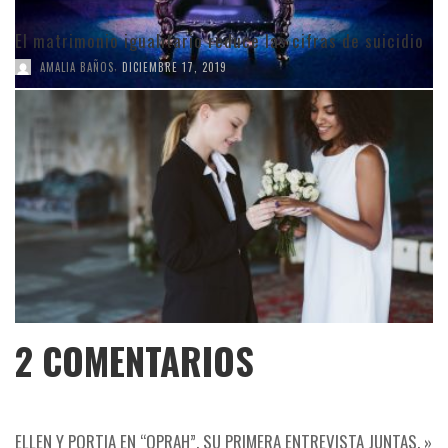
El matrimonio igualitario reduce las cifras de suicidio
,
AMALIA BAÑOS
DICIEMBRE 17, 2019
2
COMENTARIOS
ELLEN Y PORTIA EN “OPRAH”. SU PRIMERA ENTREVISTA JUNTAS. »