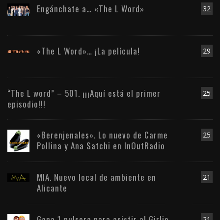
Engánchate a… «The L Word»
32
«The L Word»… ¡La película!
29
“The L word” – 501. ¡¡¡Aquí está el primer
25
episodio!!!
«Berenjenales». Lo nuevo de Carme
25
Pollina y Ana Satchi en InOutRadio
MIA. Nuevo local de ambiente en
21
Alicante
Gana 1 pulsera para asistir al Girlie
21