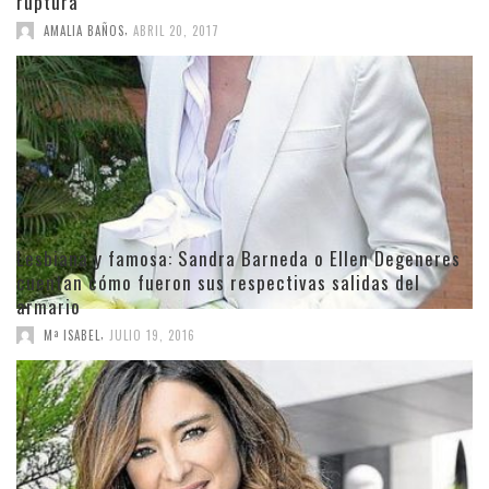
ruptura
,
AMALIA BAÑOS
ABRIL 20, 2017
Lesbiana y famosa: Sandra Barneda o Ellen Degeneres
cuentan cómo fueron sus respectivas salidas del
armario
,
Mª ISABEL
JULIO 19, 2016