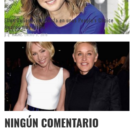
Ellen DeGeneres triunfa en unos People’s Choice
Awards muy lesbis
,
HACHE
ENERO 9, 2016
NINGÚN COMENTARIO