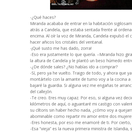
-¿Qué haces?
Miranda acababa de entrar en la habitación sigilosam
atrás a Candela, que estaba sentada frente al ordena
encima. Al oír la voz de Miranda, Candela expulsó el
hacer añicos los cristales del ventanal.
-¡Qué susto me has dado, zorra!
-Eso era justamente lo que quería. –Miranda hizo gira
la altura de Candela y le plantó un beso húmedo entre
-¿De dónde sales? ¿No habías ido a comprar?
-Sí, pero ya he vuelto. Traigo de todo, y ahora que
montártelo con la amante de turno voy a la cocina a 
bajaré la guardia. Si alguna vez me engañas te arranca
del callejón.
-Te creo. Eres muy capaz. Por eso, si alguna vez dec
kilómetros de aquí, o aguantaré mi castigo con valen
su clítoris sin haber hecho nada, ¿cómo voy a quejar
abominable como repartir mi amor entre dos mujere
-Eres honesta, por eso me enamoré de ti. Por cierto,
-Esa “vieja” es la nueva primera ministra de Islandia,