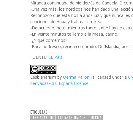
Miranda continuaba de pie detrás de Candela. El come
-Una vez más, los nórdicos nos han dado una lección.
Reconozco que estamos a años luz y que nunca les d
canciones de Abba y trabajar en Ikea.
-De acuerdo, pero, mientras tanto, ¿qué hay de esa 
-En veinte minutos te llamo a la mesa, cariño.
-¿Y qué comemos?
-Bacalao fresco, recién comprado. De Islandia, por s
FUENTE:
EL País
.
Lesbianarium
by
Qerma Palloni
is licensed under a
Cr
derivadas» 3.0 España License
.
ETIQUETAS:
LESBIANARIUM
LESBIANARIUM 105
QUERMA