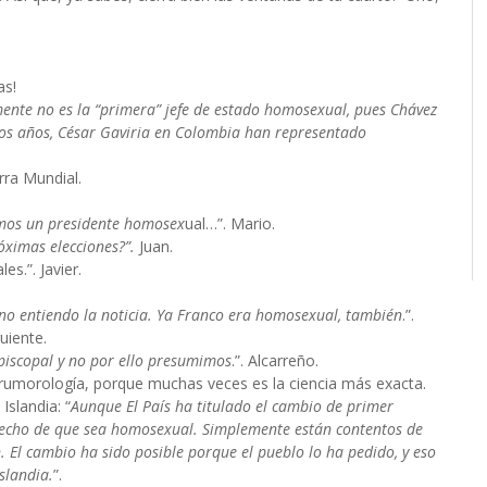
as!
lmente no es la “primera” jefe de estado homosexual, pues Chávez
nos años, César Gaviria en Colombia han representado
rra Mundial.
amos un presidente homosex
ual…”. Mario.
óximas elecciones?”.
Juan.
ales.”. Javier.
no entiendo la noticia. Ya Franco era homosexual, también
.”.
uiente.
piscopal y no por ello presumimos
.”. Alcarreño.
rumorología, porque muchas veces es la ciencia más exacta.
Islandia: “
Aunque El País ha titulado el cambio de primer
hecho de que sea homosexual. Simplemente están contentos de
. El cambio ha sido posible porque el pueblo lo ha pedido, y eso
slandia.
”.