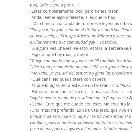
dos, Safo viene a por ti…”.
-Estás completamente loca, pero tienes razón.
-Anda, léeme algo diferente, si es que lo hay.
-¡Marchando una tanda de rumores y leyendas urban
“
Por favor, tengan cuidado al titular las noticias. Rea
en Venezuela, el Príncipe Alberto de Mónaco y, hace u
brillantemente a la comunidad gay
.”. Yositoko.
-Si alguna vez Chávez lee esto, estalla la Tercera Gue
-Espera, que hay más, y mejor.
“
Tengo entendido que si ganara el PP también tendrí
“¿
Será una premonición de que el PP va a ganar las pr
“
Mariano, ya ves, sal del armario y gana las presidenci
-¡Qué caña! No queda títere con cabeza.
-Ni que lo digas. Mira éste, de un tal Francisco: “
Pues 
-Estamos alcanzando las cotas más altas. A ver el sig
“
Aquí tenemos a uno de presidente de la Conferencia E
-Genial. Creo que me quedo con éste. Me encanta la 
-Uno más, mi preferido. Es de un tal José, que vive en 
ministro de esta manera, aquí ni se ha comentado el 
cambiar, pues el anterior gobierno no lo ha hecho bien
pasa en muy pocos lugares del mundo. Saludos desde I