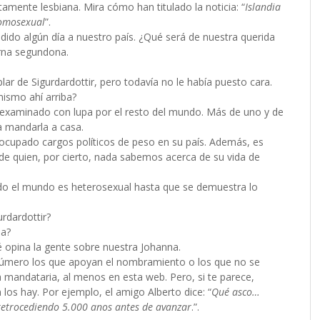
amente lesbiana. Mira cómo han titulado la noticia: “
Islandia
homosexual
”.
dido algún día a nuestro país. ¿Qué será de nuestra querida
erna segundona.
ar de Sigurdardottir, pero todavía no le había puesto cara.
mismo ahí arriba?
examinado con lupa por el resto del mundo. Más de uno y de
ra mandarla a casa.
 ocupado cargos políticos de peso en su país. Además, es
de quien, por cierto, nada sabemos acerca de su vida de
odo el mundo es heterosexual hasta que se demuestra lo
rdardottir?
na?
é opina la gente sobre nuestra Johanna.
úmero los que apoyan el nombramiento o los que no se
a mandataria, al menos en esta web. Pero, si te parece,
os hay. Por ejemplo, el amigo Alberto dice: “
Qué asco…
retrocediendo 5.000 anos antes de avanzar
.”.