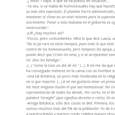
-¿”Anos”? Vaya, sí que se ha puesto en situación…
-Ya ves, si se habla de homosexuales hay que hacerlo 
su más alta expresión. El planeta Tierra administrado 
mantener el clima en un nivel mínimo para la supervi
excremento. Poner a esta lesbiana en el gobierno es s
misericordia
.”.
-¡Uf! ¿Hay muchos así?
-Pocos, pero contundentes. Mira lo que dice Laura, u
“
No es ya raro en estos tiempos, pues todo lo que está
contra de los homosexuales, pero tampoco los apoyo, p
puedo decir que Cristo los ama, y si se arrepienten ta
mí. Dios los bendiga.”.
-(…) “como la tuvo un día de mí.” (…).
A mí me da que é
ha conseguido meterse en la cama con un hombre si
-Una tal Británica, un poco más moderada en lo religio
no sí que importa. (…) A mí me gustaría tener un presi
me hace ninguna ilusión el que sea homosexual. No cr
representación de todos los demás. Por cierto, en el R
palabra “straight” (que significa derecho o recto). En e
-Amiga Británica, sólo dos cosas te diré. Primera, l
somos muchos más del 5% de la población. Yo de ti no
a nuestra legión y nuestro credo celebra nuevos ritos.