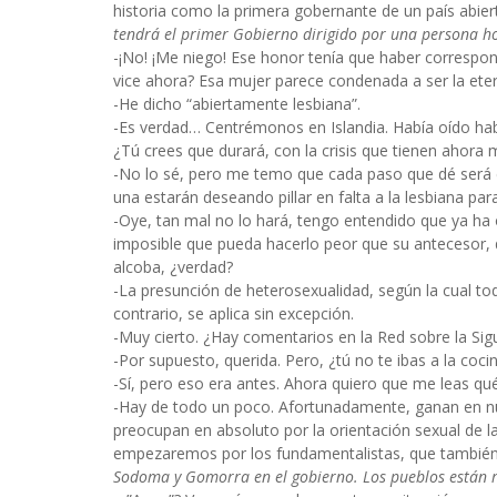
historia como la primera gobernante de un país abiert
tendrá el primer Gobierno dirigido por una persona 
-¡No! ¡Me niego! Ese honor tenía que haber correspon
vice ahora? Esa mujer parece condenada a ser la et
-He dicho “abiertamente lesbiana”.
-Es verdad… Centrémonos en Islandia. Había oído habl
¿Tú crees que durará, con la crisis que tienen ahora 
-No lo sé, pero me temo que cada paso que dé será 
una estarán deseando pillar en falta a la lesbiana pa
-Oye, tan mal no lo hará, tengo entendido que ya ha
imposible que pueda hacerlo peor que su antecesor, 
alcoba, ¿verdad?
-La presunción de heterosexualidad, según la cual t
contrario, se aplica sin excepción.
-Muy cierto. ¿Hay comentarios en la Red sobre la Sigu
-Por supuesto, querida. Pero, ¿tú no te ibas a la coci
-Sí, pero eso era antes. Ahora quiero que me leas qu
-Hay de todo un poco. Afortunadamente, ganan en n
preocupan en absoluto por la orientación sexual de l
empezaremos por los fundamentalistas, que también l
Sodoma y Gomorra en el gobierno. Los pueblos están 