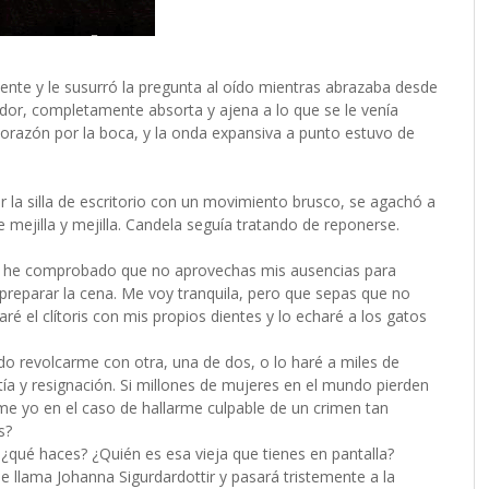
ente y le susurró la pregunta al oído mientras abrazaba desde
dor, completamente absorta y ajena a lo que se le venía
 corazón por la boca, y la onda expansiva a punto estuvo de
r la silla de escritorio con un movimiento brusco, se agachó a
 mejilla y mejilla. Candela seguía tratando de reponerse.
 ya he comprobado que no aprovechas mis ausencias para
preparar la cena. Me voy tranquila, pero que sepas que no
ré el clítoris con mis propios dientes y lo echaré a los gatos
ido revolcarme con otra, una de dos, o lo haré a miles de
tía y resignación. Si millones de mujeres en el mundo pierden
me yo en el caso de hallarme culpable de un crimen tan
s?
 ¿qué haces? ¿Quién es esa vieja que tienes en pantalla?
 se llama Johanna Sigurdardottir y pasará tristemente a la