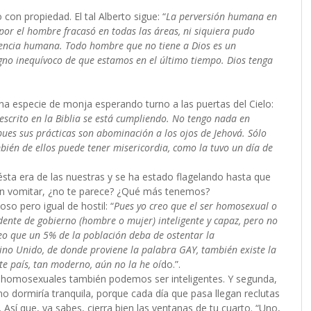
con propiedad. El tal Alberto sigue: “
La perversión humana en
por el hombre fracasó en todas las áreas, ni siquiera pudo
vencia humana. Todo hombre que no tiene a Dios es un
igno inequívoco de que estamos en el último tiempo. Dios tenga
na especie de monja esperando turno a las puertas del Cielo:
 escrito en la Biblia se está cumpliendo. No tengo nada en
ues sus prácticas son abominación a los ojos de Jehová. Sólo
mbién de ellos puede tener misericordia, como la tuvo un día de
sta era de las nuestras y se ha estado flagelando hasta que
n vomitar, ¿no te parece? ¿Qué más tenemos?
so pero igual de hostil: “
Pues yo creo que el ser homosexual o
dente de gobierno (hombre o mujer) inteligente y capaz, pero no
eo que un 5% de la población deba de ostentar la
eino Unido, de donde proviene la palabra GAY, también existe la
ste país, tan moderno, aún no la he oí
do.”.
os homosexuales también podemos ser inteligentes. Y segunda,
 dormiría tranquila, porque cada día que pasa llegan reclutas
 Así que, ya sabes, cierra bien las ventanas de tu cuarto. “Uno,