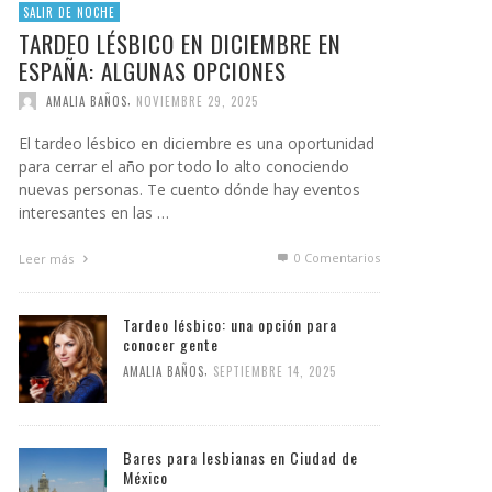
SALIR DE NOCHE
TARDEO LÉSBICO EN DICIEMBRE EN
ESPAÑA: ALGUNAS OPCIONES
,
AMALIA BAÑOS
NOVIEMBRE 29, 2025
El tardeo lésbico en diciembre es una oportunidad
para cerrar el año por todo lo alto conociendo
nuevas personas. Te cuento dónde hay eventos
interesantes en las …
0 Comentarios
Leer más
Tardeo lésbico: una opción para
conocer gente
,
AMALIA BAÑOS
SEPTIEMBRE 14, 2025
Bares para lesbianas en Ciudad de
México