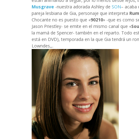
están animando a seguir, por lo menos desde lejos, la
Musgrave
-nuestra adorada Ashley de
SON
– acaba 
pareja lesbiana de Gia, personaje que interpreta
Rume
Chocante no es puesto que «
90210
» -que es como se
Jason Priestley- se emite en el mismo canal que «
Sou
la mamá de Spencer- también en el reparto. Todo esto
está en DVD), temporada en la que Gia tendrá un rom
Lowndes,,.