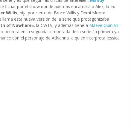
 serie y es que según las chicas de afterellen,
Mandy
de fichar por el show donde además encarnará a Alex, la ex
r Willis
, hija por cierto de Bruce Willis y Demi Moore.
 llama esta nueva versión de la serie que protagonizaba
th of Nowhere
«, la CWTV, y además tiene a
Maeve Quinlan
-
 ocurrirá en la segunda temporada de la serie (la primera ya
ance con el personaje de Adrianna a quien interpreta Jessica