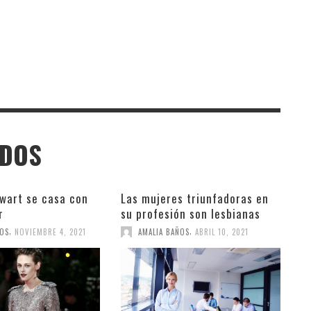
ADOS
ewart se casa con
Las mujeres triunfadoras en
r
su profesión son lesbianas
,
,
ÑOS
NOVIEMBRE 4, 2021
AMALIA BAÑOS
ABRIL 10, 2021