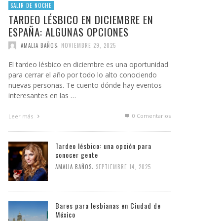
SALIR DE NOCHE
TARDEO LÉSBICO EN DICIEMBRE EN
ESPAÑA: ALGUNAS OPCIONES
,
AMALIA BAÑOS
NOVIEMBRE 29, 2025
El tardeo lésbico en diciembre es una oportunidad
para cerrar el año por todo lo alto conociendo
nuevas personas. Te cuento dónde hay eventos
interesantes en las …
0 Comentarios
Leer más
Tardeo lésbico: una opción para
conocer gente
,
AMALIA BAÑOS
SEPTIEMBRE 14, 2025
Bares para lesbianas en Ciudad de
México