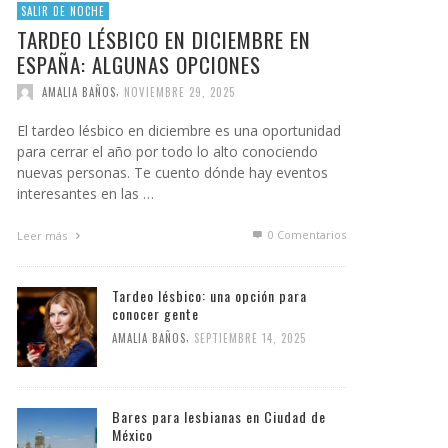
SALIR DE NOCHE
TARDEO LÉSBICO EN DICIEMBRE EN
ESPAÑA: ALGUNAS OPCIONES
,
AMALIA BAÑOS
NOVIEMBRE 29, 2025
El tardeo lésbico en diciembre es una oportunidad
para cerrar el año por todo lo alto conociendo
nuevas personas. Te cuento dónde hay eventos
interesantes en las …
0 Comentarios
Leer más
Tardeo lésbico: una opción para
conocer gente
,
AMALIA BAÑOS
SEPTIEMBRE 14, 2025
Bares para lesbianas en Ciudad de
México