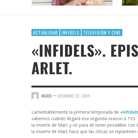
DE AM
¿POR 
OFICI
LACTA
DAR E
VAYA 
GOSSIP GAYRRRLS
BH 90210
SUPERHEROÍNAS QUEER EN EL UNIVERSO
TERMINOLOGÍA LÉSBICA QUE DEBES CONOCE
EL ARTE DE COMPARTIR PLAYLIST CUANDO TE
LOS MEJORES LIBROS LGTBIQ+ PARA LEER EN
MARVEL
GUSTA ALGUIEN
LA PLAYA
AMA
AMA
AMA
,
AMALIA BAÑOS
SEPTIEMBRE 7, 2025
BUSCANDO A SIMONE
,
,
,
AMALIA BAÑOS
AMALIA BAÑOS
AMALIA BAÑOS
OCTUBRE 24, 2018
MAYO 25, 2026
JULIO 22, 2026
ACTUALIDAD
INFIDELS
TELEVISIÓN Y CINE
CHICA BUSCA CHICA
«INFIDELS». EPIS
CORTOS
ARLET.
DE CHICA EN CHICA
ENGÁNCHATE A…
ENSERIADA!
—
INGRID
DICIEMBRE 22, 2009
EVDG
FAR OUT
Lamentablemente la primera temporada de «
Infidel
sabemos cuándo llegará esa segunda season a TV3. E
GIMME SUGAR
la muerte de Marc y no para de tener pesadillas con él
la muerte de Marc hace que las chicas se replantee