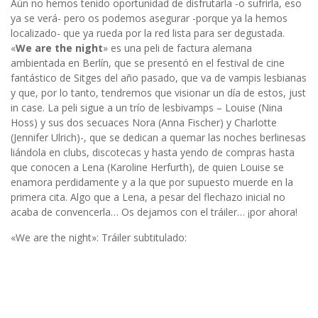
Aún no hemos tenido oportunidad de disfrutarla -o sufrirla, eso
ya se verá- pero os podemos asegurar -porque ya la hemos
localizado- que ya rueda por la red lista para ser degustada.
«
We are the night
» es una peli de factura alemana
ambientada en Berlín, que se presentó en el festival de cine
fantástico de Sitges del año pasado, que va de vampis lesbianas
y que, por lo tanto, tendremos que visionar un día de estos, just
in case. La peli sigue a un trío de lesbivamps – Louise (Nina
Hoss) y sus dos secuaces Nora (Anna Fischer) y Charlotte
(Jennifer Ulrich)-, que se dedican a quemar las noches berlinesas
liándola en clubs, discotecas y hasta yendo de compras hasta
que conocen a Lena (Karoline Herfurth), de quien Louise se
enamora perdidamente y a la que por supuesto muerde en la
primera cita. Algo que a Lena, a pesar del flechazo inicial no
acaba de convencerla… Os dejamos con el tráiler… ¡por ahora!
«We are the night»: Tráiler subtitulado: