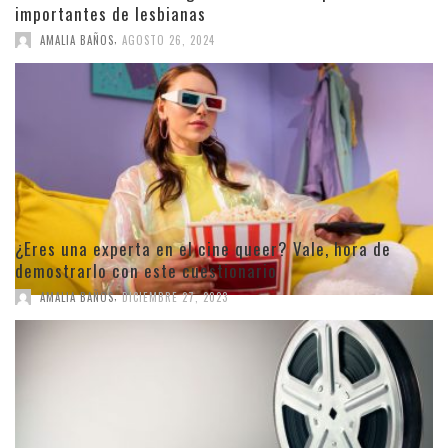
importantes de lesbianas
,
AMALIA BAÑOS
AGOSTO 26, 2024
¿Eres una experta en el cine queer? Vale, hora de
demostrarlo con este cuestionario
,
AMALIA BAÑOS
DICIEMBRE 27, 2023